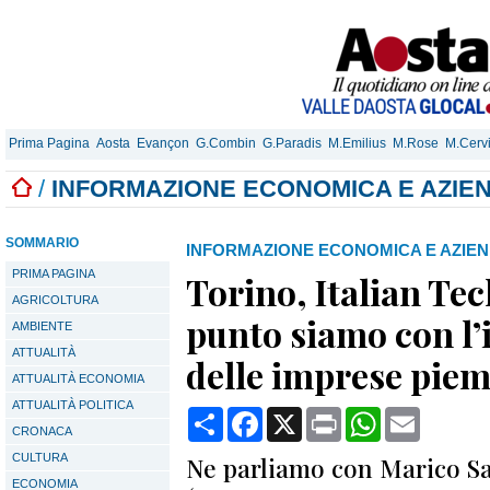
Prima Pagina
Aosta
Evançon
G.Combin
G.Paradis
M.Emilius
M.Rose
M.Cerv
/
INFORMAZIONE ECONOMICA E AZIE
SOMMARIO
INFORMAZIONE ECONOMICA E AZIE
PRIMA PAGINA
Torino, Italian Te
AGRICOLTURA
punto siamo con l
AMBIENTE
ATTUALITÀ
delle imprese pie
ATTUALITÀ ECONOMIA
ATTUALITÀ POLITICA
Condividi
Facebook
X
Print
WhatsApp
Email
CRONACA
CULTURA
Ne parliamo con Marico S
ECONOMIA