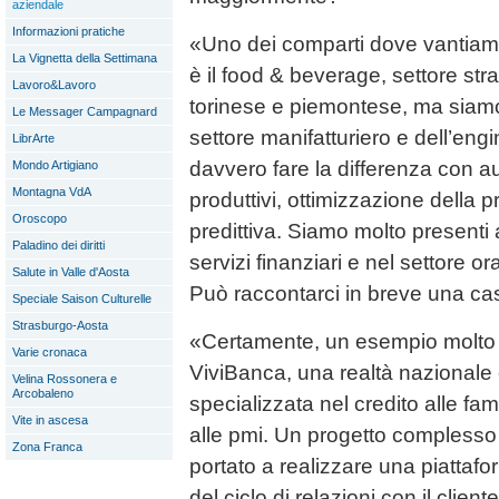
aziendale
Informazioni pratiche
«Uno dei comparti dove vantiam
La Vignetta della Settimana
è il food & beverage, settore str
Lavoro&Lavoro
torinese e piemontese, ma siamo
Le Messager Campagnard
settore manifatturiero e dell’eng
LibrArte
davvero fare la differenza con 
Mondo Artigiano
Montagna VdA
produttivi, ottimizzazione della
Oroscopo
predittiva. Siamo molto presenti
Paladino dei diritti
servizi finanziari e nel settore or
Salute in Valle d'Aosta
Può raccontarci in breve una ca
Speciale Saison Culturelle
Strasburgo-Aosta
«Certamente, un esempio molto i
Varie cronaca
ViviBanca, una realtà nazionale
Velina Rossonera e
Arcobaleno
specializzata nel credito alle fam
Vite in ascesa
alle pmi. Un progetto complesso 
Zona Franca
portato a realizzare una piattaf
del ciclo di relazioni con il client