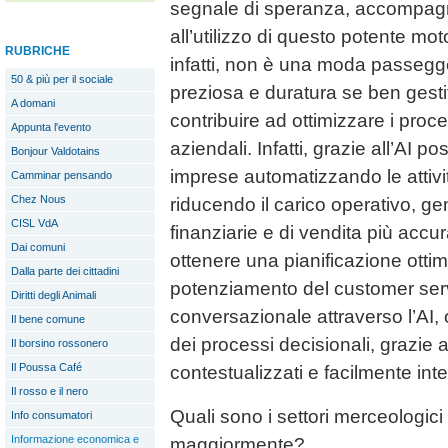
segnale di speranza, accompagn
all’utilizzo di questo potente mot
RUBRICHE
infatti, non è una moda passegg
50 & più per il sociale
preziosa e duratura se ben gest
A domani
contribuire ad ottimizzare i proces
Appunta l'evento
aziendali. Infatti, grazie all’AI 
Bonjour Valdotains
imprese automatizzando le attivi
Camminar pensando
Chez Nous
riducendo il carico operativo, g
CISL VdA
finanziarie e di vendita più acc
Dai comuni
ottenere una pianificazione ottim
Dalla parte dei cittadini
potenziamento del customer ser
Diritti degli Animali
conversazionale attraverso l’AI, 
Il bene comune
dei processi decisionali, grazie a
Il borsino rossonero
Il Poussa Café
contestualizzati e facilmente inte
Il rosso e il nero
Quali sono i settori merceologic
Info consumatori
Informazione economica e
maggiormente?