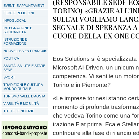
(RESPONSABILE SEDE EO
EVENTI E APPUNTAMENTI
TORINO) «GRAZIE ALL’I
FEDE E RELIGIONI
SULL’AI VOGLIAMO LANC
INFOGLOCAL
SEGNALE DI SPERANZA A
INTEGRAZIONE E
SOLIDARIETÀ
CUORE DELLA EX ONE 
ISTRUZIONE E
FORMAZIONE
NOUVELLES EN FRANCAIS
Eos Solutions si è specializzata 
POLITICA
SANITÀ, SALUTE E STARE
Microsoft AI-Driven, un unicum nel
BENE
competenza. Vi sentite un motore
SPORT
Torino e in Piemonte?
TRADIZIONI E CULTURA
MONDO RURALE
TURISMO VALLE D'AOSTA
«Le imprese torinesi stanno ce
VIABILITÀ E MOBILITÀ
momento di profonda trasformazio
TUTTE LE NOTIZIE
che vedeva Torino come una “o
trazione Fiat prima, Fca e Stellan
contribuire alla fase di rilancio 