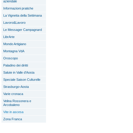
aziendale
Informazioni pratiche
La Vignetta della Settimana
Lavoro&Lavoro
Le Messager Campagnard
LibrArte
Mondo Artigiano
Montagna VdA
Oroscopo
Paladino dei diritti
Salute in Valle d'Aosta
Speciale Saison Culturelle
Strasburgo-Aosta
Varie cronaca
Velina Rossonera e
Arcobaleno
Vite in ascesa
Zona Franca