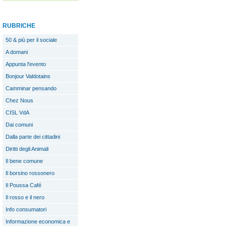
RUBRICHE
50 & più per il sociale
A domani
Appunta l'evento
Bonjour Valdotains
Camminar pensando
Chez Nous
CISL VdA
Dai comuni
Dalla parte dei cittadini
Diritti degli Animali
Il bene comune
Il borsino rossonero
Il Poussa Café
Il rosso e il nero
Info consumatori
Informazione economica e