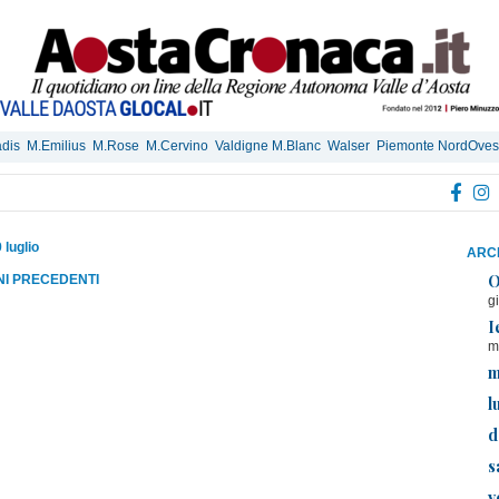
dis
M.Emilius
M.Rose
M.Cervino
Valdigne M.Blanc
Walser
Piemonte NordOves
 luglio
ARCH
O
RNI PRECEDENTI
g
I
m
m
l
d
s
v