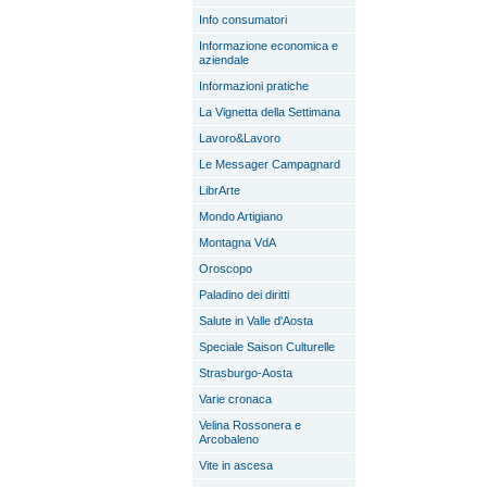
Info consumatori
Informazione economica e
aziendale
Informazioni pratiche
La Vignetta della Settimana
Lavoro&Lavoro
Le Messager Campagnard
LibrArte
Mondo Artigiano
Montagna VdA
Oroscopo
Paladino dei diritti
Salute in Valle d'Aosta
Speciale Saison Culturelle
Strasburgo-Aosta
Varie cronaca
Velina Rossonera e
Arcobaleno
Vite in ascesa