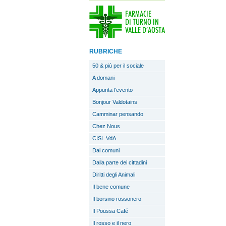
RUBRICHE
50 & più per il sociale
A domani
Appunta l'evento
Bonjour Valdotains
Camminar pensando
Chez Nous
CISL VdA
Dai comuni
Dalla parte dei cittadini
Diritti degli Animali
Il bene comune
Il borsino rossonero
Il Poussa Café
Il rosso e il nero