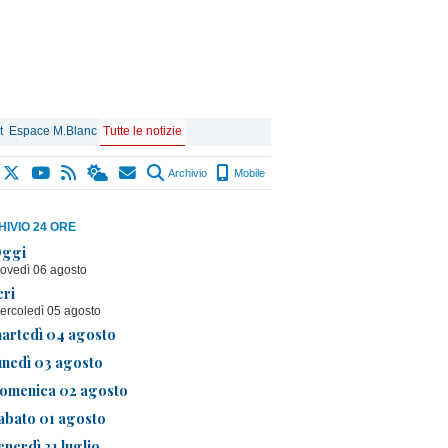
t
Espace M.Blanc
Tutte le notizie
Archivio
Mobile
IVIO 24 ORE
ggi
iovedì 06 agosto
eri
ercoledì 05 agosto
artedì 04 agosto
unedì 03 agosto
omenica 02 agosto
abato 01 agosto
enerdì 31 luglio