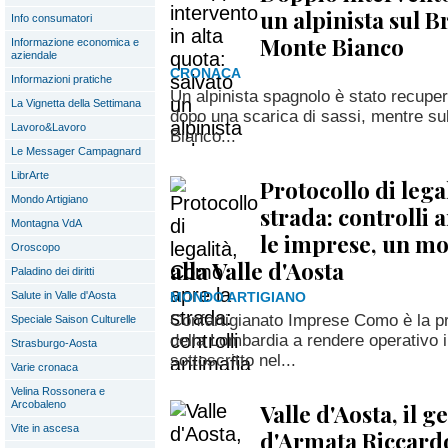
un alpinista sul B
Info consumatori
Monte Bianco
Informazione economica e
aziendale
CRONACA
Informazioni pratiche
Un alpinista spagnolo è stato recuper
La Vignetta della Settimana
dopo una scarica di sassi, mentre su
Lavoro&Lavoro
Bianco...
Le Messager Campagnard
LibrArte
Protocollo di lega
Mondo Artigiano
strada: controlli 
Montagna VdA
le imprese, un mo
Oroscopo
alla Valle d'Aosta
Paladino dei diritti
Salute in Valle d'Aosta
MONDO ARTIGIANO
Confartigianato Imprese Como è la pr
Speciale Saison Culturelle
della Lombardia a rendere operativo il
Strasburgo-Aosta
sottoscritto nel...
Varie cronaca
Velina Rossonera e
Arcobaleno
Valle d'Aosta, il 
Vite in ascesa
d'Armata Riccardo 