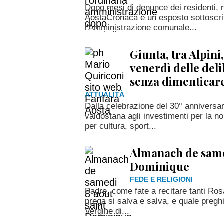
Dopo mesi di denunce dei residenti, n
AostaCronaca e un esposto sottoscritt
l'Amministrazione comunale...
Giunta, tra Alpini, 
venerdì delle deli
senza dimenticar
ATTUALITÀ
Dalla celebrazione del 30° anniversa
valdostana agli investimenti per la n
per cultura, sport...
Almanach de same
Dominique
FEDE E RELIGIONI
Padre, come fate a recitare tanti Ro
prega si salva e salva, e quale preghi
Vergine di...