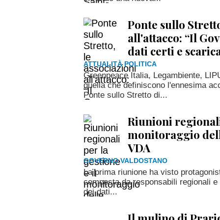
Ponte sullo Stretto
all'attacco: “Il G
dati certi e scaric
ATTUALITÀ POLITICA
Greenpeace Italia, Legambiente, LIP
quella che definiscono l'ennesima ac
Ponte sullo Stretto di...
Riunioni regionali
monitoraggio delle
VDA
GOVERNO VALDOSTANO
La prima riunione ha visto protagonist
composta da responsabili regionali e a
dei dati...
Il mulino di Prari