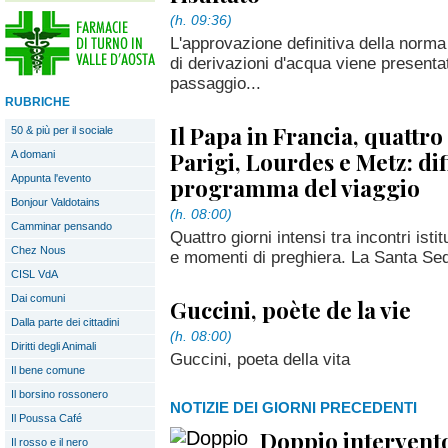
(h. 09:36)
L'approvazione definitiva della norma
di derivazioni d'acqua viene presenta
passaggio...
RUBRICHE
Il Papa in Francia, quattro
50 & più per il sociale
Parigi, Lourdes e Metz: dif
A domani
Appunta l'evento
programma del viaggio
Bonjour Valdotains
(h. 08:00)
Camminar pensando
Quattro giorni intensi tra incontri isti
Chez Nous
e momenti di preghiera. La Santa Sede 
CISL VdA
Dai comuni
Guccini, poète de la vie
Dalla parte dei cittadini
(h. 08:00)
Diritti degli Animali
Guccini, poeta della vita
Il bene comune
Il borsino rossonero
NOTIZIE DEI GIORNI PRECEDENTI
Il Poussa Café
Doppio intervento 
Il rosso e il nero