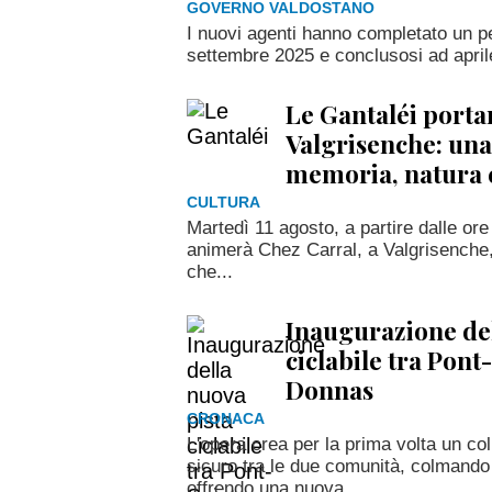
GOVERNO VALDOSTANO
I nuovi agenti hanno completato un p
settembre 2025 e conclusosi ad apri
Le Gantaléi portano
Valgrisenche: una 
memoria, natura 
CULTURA
Martedì 11 agosto, a partire dalle or
animerà Chez Carral, a Valgrisenche, 
che...
Inaugurazione del
ciclabile tra Pont
Donnas
CRONACA
L'opera crea per la prima volta un co
sicuro tra le due comunità, colmand
offrendo una nuova...