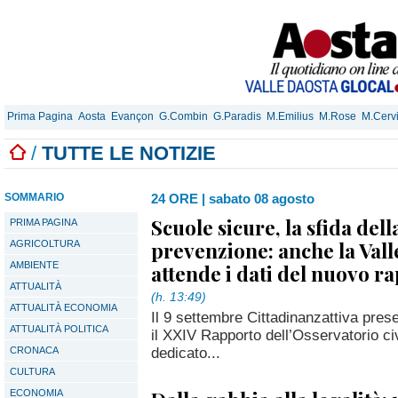
Prima Pagina
Aosta
Evançon
G.Combin
G.Paradis
M.Emilius
M.Rose
M.Cerv
/
TUTTE LE NOTIZIE
SOMMARIO
24 ORE
|
sabato 08 agosto
Scuole sicure, la sfida dell
PRIMA PAGINA
prevenzione: anche la Vall
AGRICOLTURA
AMBIENTE
attende i dati del nuovo r
ATTUALITÀ
(h. 13:49)
ATTUALITÀ ECONOMIA
Il 9 settembre Cittadinanzattiva pres
ATTUALITÀ POLITICA
il XXIV Rapporto dell’Osservatorio ci
dedicato...
CRONACA
CULTURA
ECONOMIA