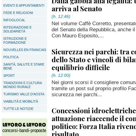
Dalla gabbia alla legalità:
EVENTI E APPUNTAMENTI
arriva al Senato
FEDE E RELIGIONI
(h. 12:46)
INFOGLOCAL
Nel volume Caffè Corretto, presenta
INTEGRAZIONE E
del Senato della Repubblica, anche i
SOLIDARIETÀ
Con Mauro Esposito,...
ISTRUZIONE E
FORMAZIONE
Sicurezza nei parchi: tra
NOUVELLES EN FRANCAIS
dello Stato e vincoli di bil
POLITICA
SANITÀ, SALUTE E STARE
equilibrio difficile
BENE
(h. 12:00)
SPORT
Nei giorni scorsi il consigliere comun
TRADIZIONI E CULTURA
MONDO RURALE
tramite un post sul proprio profilo Fac
sicurezza nei parchi...
TURISMO VALLE D'AOSTA
VIABILITÀ E MOBILITÀ
Concessioni idroelettriche
TUTTE LE NOTIZIE
attuazione riaccende il co
politico: Forza Italia rivend
risultato