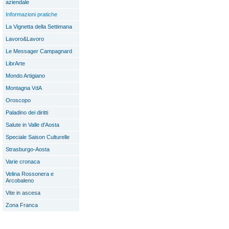
aziendale
Informazioni pratiche
La Vignetta della Settimana
Lavoro&Lavoro
Le Messager Campagnard
LibrArte
Mondo Artigiano
Montagna VdA
Oroscopo
Paladino dei diritti
Salute in Valle d'Aosta
Speciale Saison Culturelle
Strasburgo-Aosta
Varie cronaca
Velina Rossonera e
Arcobaleno
Vite in ascesa
Zona Franca