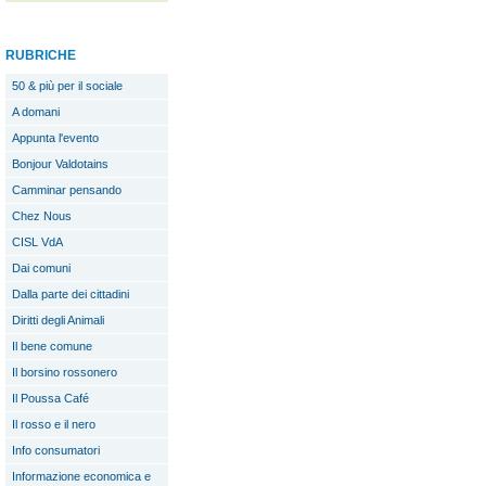
RUBRICHE
50 & più per il sociale
A domani
Appunta l'evento
Bonjour Valdotains
Camminar pensando
Chez Nous
CISL VdA
Dai comuni
Dalla parte dei cittadini
Diritti degli Animali
Il bene comune
Il borsino rossonero
Il Poussa Café
Il rosso e il nero
Info consumatori
Informazione economica e