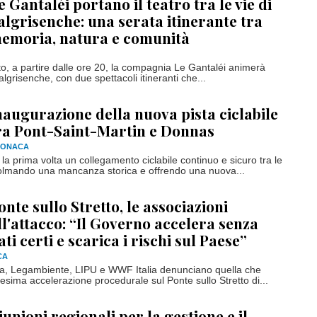
e Gantaléi portano il teatro tra le vie di
algrisenche: una serata itinerante tra
emoria, natura e comunità
o, a partire dalle ore 20, la compagnia Le Gantaléi animerà
lgrisenche, con due spettacoli itineranti che...
naugurazione della nuova pista ciclabile
ra Pont-Saint-Martin e Donnas
RONACA
la prima volta un collegamento ciclabile continuo e sicuro tra le
olmando una mancanza storica e offrendo una nuova...
onte sullo Stretto, le associazioni
ll'attacco: “Il Governo accelera senza
ati certi e scarica i rischi sul Paese”
CA
ia, Legambiente, LIPU e WWF Italia denunciano quella che
esima accelerazione procedurale sul Ponte sullo Stretto di...
iunioni regionali per la gestione e il