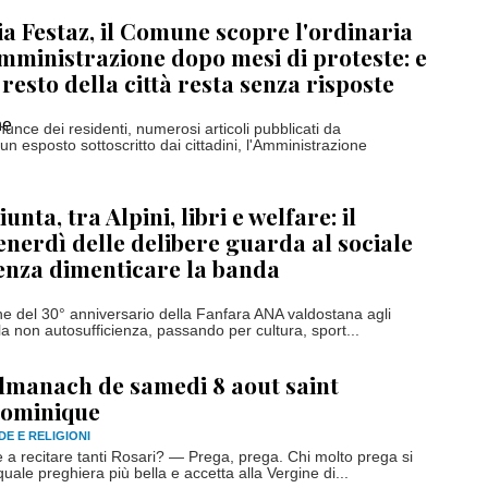
ia Festaz, il Comune scopre l'ordinaria
mministrazione dopo mesi di proteste: e
l resto della città resta senza risposte
unce dei residenti, numerosi articoli pubblicati da
n esposto sottoscritto dai cittadini, l'Amministrazione
iunta, tra Alpini, libri e welfare: il
enerdì delle delibere guarda al sociale
enza dimenticare la banda
ne del 30° anniversario della Fanfara ANA valdostana agli
la non autosufficienza, passando per cultura, sport...
lmanach de samedi 8 aout saint
ominique
DE E RELIGIONI
 a recitare tanti Rosari? — Prega, prega. Chi molto prega si
quale preghiera più bella e accetta alla Vergine di...