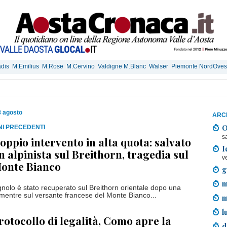
dis
M.Emilius
M.Rose
M.Cervino
Valdigne M.Blanc
Walser
Piemonte NordOves
8 agosto
ARCH
O
RNI PRECEDENTI
s
oppio intervento in alta quota: salvato
I
n alpinista sul Breithorn, tragedia sul
v
onte Bianco
g
m
gnolo è stato recuperato sul Breithorn orientale dopo una
, mentre sul versante francese del Monte Bianco...
m
l
rotocollo di legalità, Como apre la
d