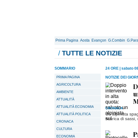
Prima Pagina
Aosta
Evançon
G.Combin
G.Para
/
TUTTE LE NOTIZIE
SOMMARIO
24 ORE
|
sabato 0
PRIMA PAGINA
NOTIZIE DEI GIO
D
AGRICOLTURA
u
AMBIENTE
M
ATTUALITÀ
ATTUALITÀ ECONOMIA
CRONACA
Un alpinista spa
ATTUALITÀ POLITICA
scarica di sassi
CRONACA
CULTURA
P
ECONOMIA