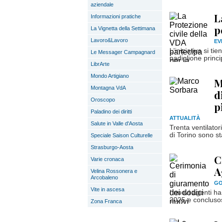
aziendale
L
Informazioni pratiche
p
La Vignetta della Settimana
Lavoro&Lavoro
EV
L'iniziativa si t
Le Messager Campagnard
padiglione princ
LibrArte
Mondo Artigiano
M
Montagna VdA
d
Oroscopo
p
Paladino dei diritti
ATTUALITÀ
Salute in Valle d'Aosta
Trenta ventilator
di Torino sono sta
Speciale Saison Culturelle
Strasburgo-Aosta
C
Varie cronaca
A
Velina Rossonera e
Arcobaleno
GO
Vite in ascesa
I nuovi agenti h
2025 e conclusos
Zona Franca