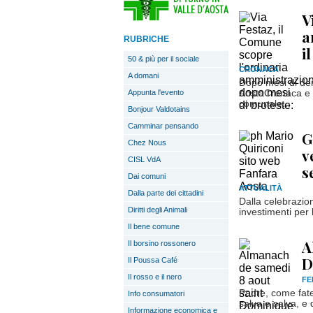
V
a
RUBRICHE
i
50 & più per il sociale
CRONACA
A domani
Dopo mesi di den
Appunta l'evento
AostaCronaca e u
comunale...
Bonjour Valdotains
Camminar pensando
G
Chez Nous
v
CISL VdA
s
Dai comuni
ATTUALITÀ
Dalla parte dei cittadini
Dalla celebrazio
Diritti degli Animali
investimenti per 
Il bene comune
A
Il borsino rossonero
D
Il Poussa Café
Il rosso e il nero
FE
Padre, come fate
Info consumatori
salva e salva, e 
Informazione economica e