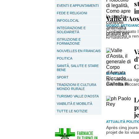
s
EVENTI E APPUNTAMENTI
i
FEDE E RELIGIONI
Valle d'Ao
INFOGLOCAL
MONDO ARTIGIAN
INTEGRAZIONE E
Confartigianato 
SOLIDARIETÀ
Lombardia a rende
ISTRUZIONE E
FORMAZIONE
V
NOUVELLES EN FRANCAIS
d
POLITICA
C
SANITÀ, SALUTE E STARE
BENE
ATTUALITÀ
SPORT
Si è conclusa ogg
d'Armata Riccard
TRADIZIONI E CULTURA
MONDO RURALE
TURISMO VALLE D'AOSTA
L
VIABILITÀ E MOBILITÀ
p
TUTTE LE NOTIZIE
j
ATTUALITÀ POLITI
Après cinq jours
projet de loi visa