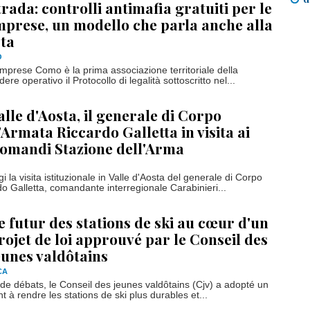
trada: controlli antimafia gratuiti per le
mprese, un modello che parla anche alla
sta
O
Imprese Como è la prima associazione territoriale della
re operativo il Protocollo di legalità sottoscritto nel...
alle d'Aosta, il generale di Corpo
'Armata Riccardo Galletta in visita ai
omandi Stazione dell'Arma
i la visita istituzionale in Valle d'Aosta del generale di Corpo
o Galletta, comandante interregionale Carabinieri...
e futur des stations de ski au cœur d'un
rojet de loi approuvé par le Conseil des
eunes valdôtains
CA
 de débats, le Conseil des jeunes valdôtains (Cjv) a adopté un
nt à rendre les stations de ski plus durables et...