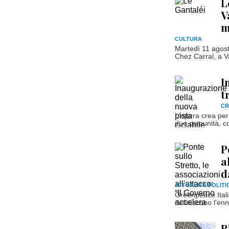
L
V
m
CULTURA
Martedì 11 agost
Chez Carral, a Va
I
t
C
L'opera crea per 
due comunità, c
P
a
d
ATTUALITÀ POLITI
Greenpeace Ital
definiscono l'enn
R