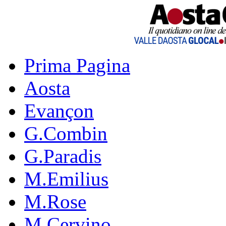
Prima Pagina
Aosta
Evançon
G.Combin
G.Paradis
M.Emilius
M.Rose
M.Cervino