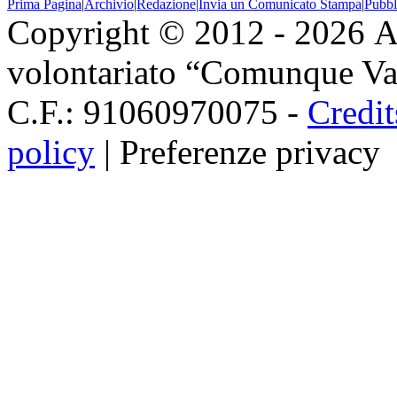
Prima Pagina
|
Archivio
|
Redazione
|
Invia un Comunicato Stampa
|
Pubbl
Copyright © 2012 - 2026 As
volontariato “Comunque Vald
C.F.: 91060970075 -
Credit
policy
|
Preferenze privacy