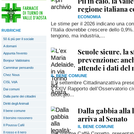
Pil in calo, la Vall
regione italiana 
ECONOMIA
Le stime per il 2026 indicano una co
l’Italia dovrebbe crescere dello 0,9%
RUBRICHE
tengono, ma industria,...
50 & più per il sociale
A domani
Scuole sicure, la s
Appunta l'evento
prevenzione: anch
Bonjour Valdotains
attende i dati de
Camminar pensando
Chez Nous
IL BENE COMUNE
Il 9 settembre Cittadinanzattiva pres
CISL VdA
il XXIV Rapporto dell’Osservatorio ci
Dai comuni
dedicato...
Dalla parte dei cittadini
Diritti degli Animali
Dalla gabbia alla 
Il bene comune
arriva al Senato
Il borsino rossonero
Il Poussa Café
IL BENE COMUNE
Il rosso e il nero
Nel volume Caffè Corretto, presenta