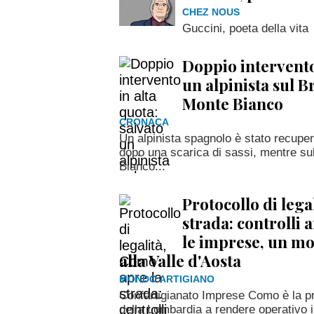
CHEZ NOUS
Guccini, poeta della vita
Doppio intervento 
un alpinista sul B
Monte Bianco
CRONACA
Un alpinista spagnolo è stato recuper
dopo una scarica di sassi, mentre su
Bianco...
Protocollo di lega
strada: controlli 
le imprese, un mo
alla Valle d'Aosta
MONDO ARTIGIANO
Confartigianato Imprese Como è la pr
della Lombardia a rendere operativo il