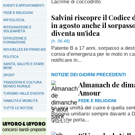
Lacrime di coccodrillo
EVENTI E APPUNTAMENTI
FEDE E RELIGIONI
Salvini riscopre il Codice 
INFOGLOCAL
in agosto anche il sorpasso
INTEGRAZIONE E
diventa un’idea
SOLIDARIETÀ
ISTRUZIONE E
(h. 06:49)
FORMAZIONE
Patente B a 17 anni, sorpasso a destr
NOUVELLES EN FRANCAIS
corsia d’emergenza per le moto in cas
POLITICA
notificare in...
SANITÀ, SALUTE E STARE
BENE
NOTIZIE DEI GIORNI PRECEDENTI
SPORT
Almanach de dima
TRADIZIONI E CULTURA
MONDO RURALE
Amour
TURISMO VALLE D'AOSTA
FEDE E RELIGIONI
VIABILITÀ E MOBILITÀ
La vera umiltà del cuore è quella sen
TUTTE LE NOTIZIE
Bisogna umiliarsi sempre davanti a D
falsa che porta...