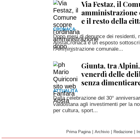
Via Festaz, il Com
amministrazione d
e il resto della ci
CRONACA
Dopo mesi di denunce dei residenti, n
AostaCronaca e un esposto sottoscritt
l'Amministrazione comunale...
Giunta, tra Alpini, 
venerdì delle deli
senza dimenticar
ATTUALITÀ
Dalla celebrazione del 30° anniversa
valdostana agli investimenti per la n
per cultura, sport...
Prima Pagina
|
Archivio
|
Redazione
|
I