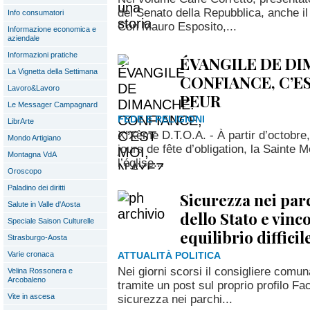
del Senato della Repubblica, anche i
Info consumatori
Con Mauro Esposito,...
Informazione economica e
aziendale
Informazioni pratiche
ÉVANGILE DE DI
La Vignetta della Settimana
CONFIANCE, C’ES
Lavoro&Lavoro
PEUR
Le Messager Campagnard
FEDE E RELIGIONI
LibrArte
XIXème D.T.O.A. - À partir d’octobre
Mondo Artigiano
jours de fête d’obligation, la Sainte
Montagna VdA
l’église...
Oroscopo
Paladino dei diritti
Sicurezza nei par
Salute in Valle d'Aosta
dello Stato e vinco
Speciale Saison Culturelle
equilibrio difficil
Strasburgo-Aosta
Varie cronaca
ATTUALITÀ POLITICA
Nei giorni scorsi il consigliere comun
Velina Rossonera e
Arcobaleno
tramite un post sul proprio profilo Fac
Vite in ascesa
sicurezza nei parchi...