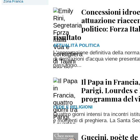
Zona Franca
Concessioni idroe
attuazione riacce
politico: Forza Ita
risultato
ATTUALITÀ POLITICA
L'approvazione definitiva della norma
di derivazioni d'acqua viene presenta
passaggio...
Il Papa in Francia
Parigi, Lourdes e 
programma del v
FEDE E RELIGIONI
Quattro giorni intensi tra incontri isti
e momenti di preghiera. La Santa Sede 
Guccini, poète de 