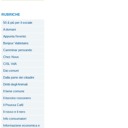
RUBRICHE
50 & più per il sociale
A domani
Appunta l'evento
Bonjour Valdotains
Camminar pensando
Chez Nous
CISL VdA
Dai comuni
Dalla parte dei cittadini
Diritti degli Animali
Il bene comune
Il borsino rossonero
Il Poussa Café
Il rosso e il nero
Info consumatori
Informazione economica e