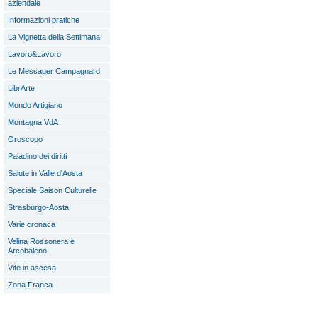
aziendale
Informazioni pratiche
La Vignetta della Settimana
Lavoro&Lavoro
Le Messager Campagnard
LibrArte
Mondo Artigiano
Montagna VdA
Oroscopo
Paladino dei diritti
Salute in Valle d'Aosta
Speciale Saison Culturelle
Strasburgo-Aosta
Varie cronaca
Velina Rossonera e
Arcobaleno
Vite in ascesa
Zona Franca