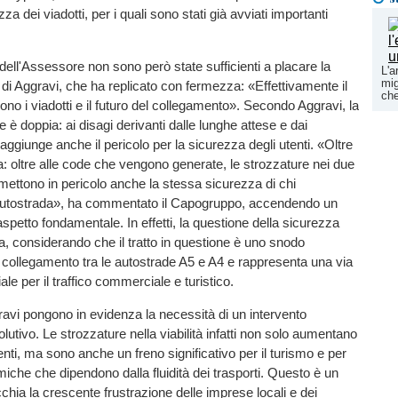
a dei viadotti, per i quali sono stati già avviati importanti
 dell'Assessore non sono però state sufficienti a placare la
L'a
mig
i Aggravi, che ha replicato con fermezza: «Effettivamente il
che
no i viadotti e il futuro del collegamento». Secondo Aggravi, la
e è doppia: ai disagi derivanti dalle lunghe attese e dai
 aggiunge anche il pericolo per la sicurezza degli utenti. «Oltre
fa: oltre alle code che vengono generate, le strozzature nei due
mettono in pericolo anche la stessa sicurezza di chi
'autostrada», ha commentato il Capogruppo, accendendo un
aspetto fondamentale. In effetti, la questione della sicurezza
, considerando che il tratto in questione è uno snodo
l collegamento tra le autostrade A5 e A4 e rappresenta una via
le per il traffico commerciale e turistico.
ravi pongono in evidenza la necessità di un intervento
lutivo. Le strozzature nella viabilità infatti non solo aumentano
identi, ma sono anche un freno significativo per il turismo e per
omiche che dipendono dalla fluidità dei trasporti. Questo è un
chia la crescente frustrazione delle imprese locali e dei