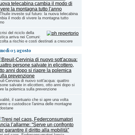
Thuile investe sul futuro: la nuova telecabina
bia il modo di vivere la montagna tutto
nno
crisi del riciclo della
stica arriva nei Comuni:
colta a rischio e costi destinati a crescere
unedì 03 agosto
uil-Cervinia di nuovo sott'acqua: quattro
sone salvate in elicottero, otto anni dopo si
pre la polemica sulla prevenzione
valité, il santuario che si apre una volta
'anno e custodisce l'anima delle montagne
dostane
ni nel caos, Federconsumatori lancia