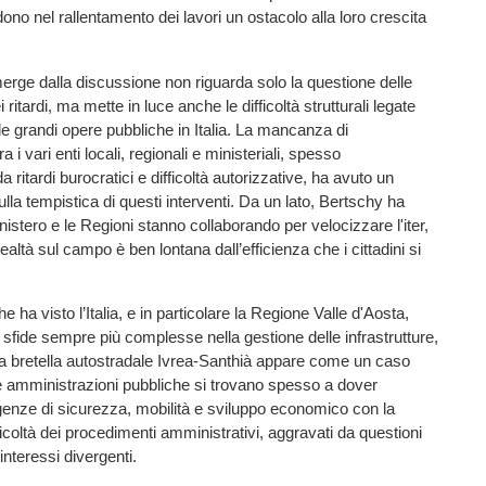
dono nel rallentamento dei lavori un ostacolo alla loro crescita
erge dalla discussione non riguarda solo la questione delle
 ritardi, ma mette in luce anche le difficoltà strutturali legate
lle grandi opere pubbliche in Italia. La mancanza di
 i vari enti locali, regionali e ministeriali, spesso
ritardi burocratici e difficoltà autorizzative, ha avuto un
ulla tempistica di questi interventi. Da un lato, Bertschy ha
inistero e le Regioni stanno collaborando per velocizzare l'iter,
 realtà sul campo è ben lontana dall’efficienza che i cittadini si
e ha visto l’Italia, e in particolare la Regione Valle d'Aosta,
 sfide sempre più complesse nella gestione delle infrastrutture,
la bretella autostradale Ivrea-Santhià appare come un caso
 amministrazioni pubbliche si trovano spesso a dover
igenze di sicurezza, mobilità e sviluppo economico con la
ficoltà dei procedimenti amministrativi, aggravati da questioni
 interessi divergenti.