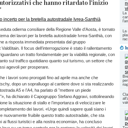
torizzativi che hanno ritardato l’inizio
'
La 
cam
l'a
seduta odierna consiliare della Regione Valle d’Aosta, è tornato
La 
pla
 il tema dei lavori per la bretella autostradale Ivrea-Santhià, con
rac
one a risposta immediata presentata dal gruppo
l
ldôtain. Il focus dell’interrogazione è stato il rallentamento
riguardano un tratto fondamentale per la viabilità regionale, con
 tanto sul traffico quotidiano quanto sul turismo, un settore che
ussi agevoli per prosperare.
Bre
 i lavori sono prorogati fino ad aprile ma anche che
per
schy, dopo un sopralluogo al cantiere dove si sta realizzando
ria
utostrada A5 e l'A4, ha parlato di "mettere un piede
Cla
e"», ha dichiarato il Capogruppo Stefano Aggravi, sottolineando
all
val
ne la situazione di stallo e l'importanza di velocizzare le
ompletamento dei lavori. «Urge quindi sapere quali siano i
e nuovamente fruibile questo tratto autostradale, che sta
 ai flussi turistici e alla nostra economia», ha concluso
 leva su un tema centrale per la regione: la velocità dei lavori
Tre