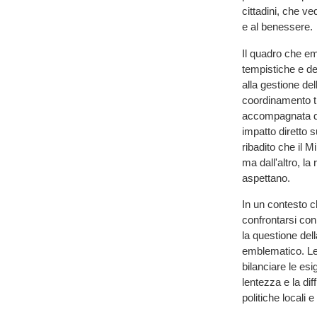
cittadini, che ve
e al benessere.
Il quadro che em
tempistiche e dei
alla gestione de
coordinamento tra
accompagnata da 
impatto diretto s
ribadito che il M
ma dall'altro, la
aspettano.
In un contesto ch
confrontarsi con
la questione del
emblematico. Le
bilanciare le es
lentezza e la dif
politiche locali e