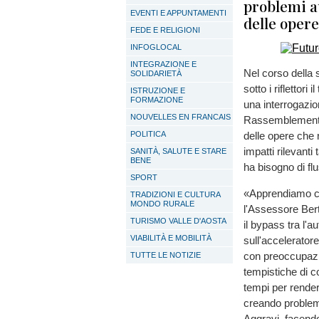
problemi au
EVENTI E APPUNTAMENTI
delle opere
FEDE E RELIGIONI
INFOGLOCAL
INTEGRAZIONE E
Nel corso della 
SOLIDARIETÀ
sotto i riflettori
ISTRUZIONE E
FORMAZIONE
una interrogazi
NOUVELLES EN FRANCAIS
Rassemblement Va
POLITICA
delle opere che 
impatti rilevanti
SANITÀ, SALUTE E STARE
BENE
ha bisogno di fl
SPORT
«Apprendiamo che
TRADIZIONI E CULTURA
MONDO RURALE
l'Assessore Bert
TURISMO VALLE D'AOSTA
il bypass tra l'a
VIABILITÀ E MOBILITÀ
sull'accelerator
con preoccupazio
TUTTE LE NOTIZIE
tempistiche di c
tempi per render
creando problemi
Aggravi, facendo