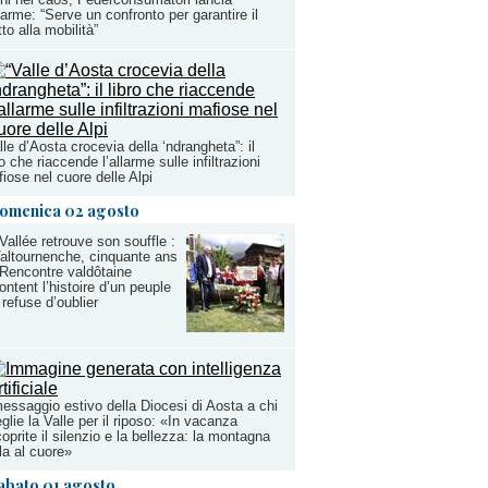
llarme: “Serve un confronto per garantire il
itto alla mobilità”
lle d’Aosta crocevia della ‘ndrangheta”: il
ro che riaccende l’allarme sulle infiltrazioni
iose nel cuore delle Alpi
omenica 02 agosto
Vallée retrouve son souffle :
altournenche, cinquante ans
Rencontre valdôtaine
ontent l’histoire d’un peuple
 refuse d’oublier
messaggio estivo della Diocesi di Aosta a chi
glie la Valle per il riposo: «In vacanza
coprite il silenzio e la bellezza: la montagna
la al cuore»
abato 01 agosto