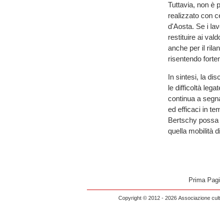
Tuttavia, non è p
realizzato con ce
d'Aosta. Se i lav
restituire ai val
anche per il rila
risentendo forteme
In sintesi, la di
le difficoltà leg
continua a segnar
ed efficaci in t
Bertschy possa t
quella mobilità 
Prima Pag
Copyright © 2012 - 2026 Associazione cultu