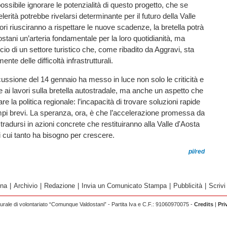
ossibile ignorare le potenzialità di questo progetto, che se
lerità potrebbe rivelarsi determinante per il futuro della Valle
ori riusciranno a rispettare le nuove scadenze, la bretella potrà
dostani un’arteria fondamentale per la loro quotidianità, ma
ncio di un settore turistico che, come ribadito da Aggravi, sta
nte delle difficoltà infrastrutturali.
scussione del 14 gennaio ha messo in luce non solo le criticità e
ate ai lavori sulla bretella autostradale, ma anche un aspetto che
e la politica regionale: l’incapacità di trovare soluzioni rapide
empi brevi. La speranza, ora, è che l’accelerazione promessa da
radursi in azioni concrete che restituiranno alla Valle d'Aosta
di cui tanto ha bisogno per crescere.
pi/red
ina
|
Archivio
|
Redazione
|
Invia un Comunicato Stampa
|
Pubblicità
|
Scrivi
rale di volontariato “Comunque Valdostani” - Partita Iva e C.F.: 91060970075 -
Credits
|
Pri