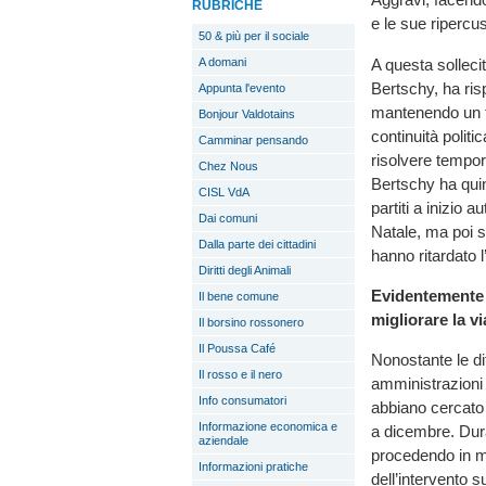
RUBRICHE
e le sue riperc
50 & più per il sociale
A questa sollecit
A domani
Bertschy, ha ris
Appunta l'evento
mantenendo un t
Bonjour Valdotains
continuità polit
Camminar pensando
risolvere tempor
Chez Nous
Bertschy ha quind
CISL VdA
partiti a inizio
Dai comuni
Natale, ma poi so
Dalla parte dei cittadini
hanno ritardato l
Diritti degli Animali
Evidentemente a
Il bene comune
migliorare la vi
Il borsino rossonero
Il Poussa Café
Nonostante le dif
Il rosso e il nero
amministrazioni c
Info consumatori
abbiano cercato d
Informazione economica e
a dicembre. Duran
aziendale
procedendo in mo
Informazioni pratiche
dell’intervento s