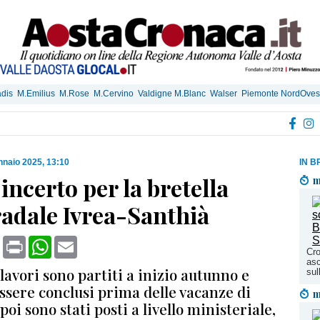
dis
M.Emilius
M.Rose
M.Cervino
Valdigne M.Blanc
Walser
Piemonte NordOves
nnaio 2025, 13:10
IN B
incerto per la bretella
m
radale Ivrea-Santhià
book
X
Print
WhatsApp
Email
Cro
asc
 lavori sono partiti a inizio autunno e
sul
ssere conclusi prima delle vacanze di
m
poi sono stati posti a livello ministeriale,