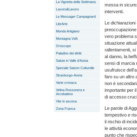
La Vignetta della Settimana
messa in sicurezz
Lavoro&Lavoro
interventi.
Le Messager Campagnard
Le dichiarazioni
LibrArte
preoccupazione d
Mondo Artigiano
vero problema so
Montagna VdA
situazione attual
Oroscopo
rallentamenti, si
Paladino dei diritti
al danno, la bef
Salute in Valle d'Aosta
sensi di marcia 
Speciale Saison Culturelle
usufruisce dell
Strasburgo-Aosta
faro su un altro 
Varie cronaca
non è secondaria
importante per i
Velina Rossonera e
Arcobaleno
di accesso crucia
Vite in ascesa
Le parole di Agg
Zona Franca
tempestivo e riso
il rischio di inc
le attività econ
punto che rispec