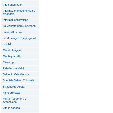
Info consumatori
Informazione economica e
aziendale
Informazioni pratiche
La Vignetta della Settimana
Lavoro&Lavoro
Le Messager Campagnard
LibrArte
Mondo Artigiano
Montagna VdA
Oroscopo
Paladino dei diritti
Salute in Valle d'Aosta
Speciale Saison Culturelle
Strasburgo-Aosta
Varie cronaca
Velina Rossonera e
Arcobaleno
Vite in ascesa