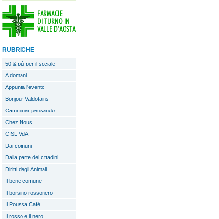
RUBRICHE
50 & più per il sociale
A domani
Appunta l'evento
Bonjour Valdotains
Camminar pensando
Chez Nous
CISL VdA
Dai comuni
Dalla parte dei cittadini
Diritti degli Animali
Il bene comune
Il borsino rossonero
Il Poussa Café
Il rosso e il nero