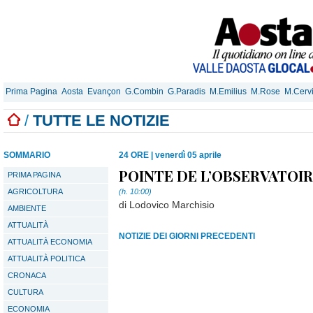
Prima Pagina
Aosta
Evançon
G.Combin
G.Paradis
M.Emilius
M.Rose
M.Cerv
/
TUTTE LE NOTIZIE
SOMMARIO
24 ORE
|
venerdì 05 aprile
POINTE DE L’OBSERVATOI
PRIMA PAGINA
AGRICOLTURA
(h. 10:00)
di Lodovico Marchisio
AMBIENTE
ATTUALITÀ
NOTIZIE DEI GIORNI PRECEDENTI
ATTUALITÀ ECONOMIA
ATTUALITÀ POLITICA
CRONACA
CULTURA
ECONOMIA