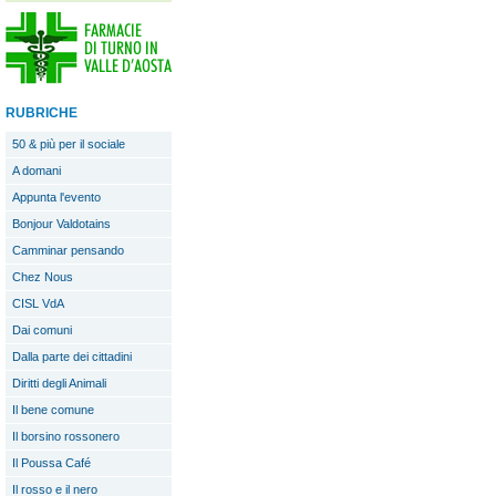
RUBRICHE
50 & più per il sociale
A domani
Appunta l'evento
Bonjour Valdotains
Camminar pensando
Chez Nous
CISL VdA
Dai comuni
Dalla parte dei cittadini
Diritti degli Animali
Il bene comune
Il borsino rossonero
Il Poussa Café
Il rosso e il nero