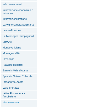
Info consumatori
Informazione economica e
aziendale
Informazioni pratiche
La Vignetta della Settimana
Lavoro&Lavoro
Le Messager Campagnard
LibrArte
Mondo Artigiano
Montagna VdA
Oroscopo
Paladino dei diritti
Salute in Valle d'Aosta
Speciale Saison Culturelle
Strasburgo-Aosta
Varie cronaca
Velina Rossonera e
Arcobaleno
Vite in ascesa