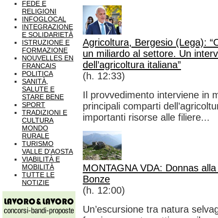
FEDE E
RELIGIONI
INFOGLOCAL
INTEGRAZIONE
E SOLIDARIETÀ
Agricoltura, Bergesio (Lega): “Co
ISTRUZIONE E
FORMAZIONE
un miliardo al settore. Un inte
NOUVELLES EN
dell’agricoltura italiana”
FRANCAIS
POLITICA
(h. 12:33)
SANITÀ,
SALUTE E
Il provvedimento interviene in 
STARE BENE
SPORT
principali comparti dell’agricolt
TRADIZIONI E
importanti risorse alle filiere...
CULTURA
MONDO
RURALE
TURISMO
VALLE D'AOSTA
VIABILITÀ E
MONTAGNA VDA: Donnas alla sc
MOBILITÀ
TUTTE LE
Bonze
NOTIZIE
(h. 12:00)
Un’escursione tra natura selva