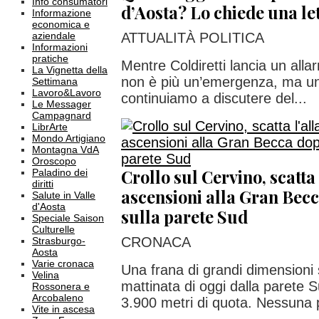
Info consumatori
d’Aosta? Lo chiede una let
Informazione
economica e
aziendale
ATTUALITÀ POLITICA
Informazioni
pratiche
Mentre Coldiretti lancia un alla
La Vignetta della
non è più un’emergenza, ma una
Settimana
Lavoro&Lavoro
continuiamo a discutere del...
Le Messager
Campagnard
LibrArte
Mondo Artigiano
Montagna VdA
Oroscopo
Crollo sul Cervino, scatta
Paladino dei
diritti
ascensioni alla Gran Becc
Salute in Valle
d'Aosta
sulla parete Sud
Speciale Saison
Culturelle
CRONACA
Strasburgo-
Aosta
Varie cronaca
Una frana di grandi dimensioni 
Velina
mattinata di oggi dalla parete S
Rossonera e
Arcobaleno
3.900 metri di quota. Nessuna 
Vite in ascesa