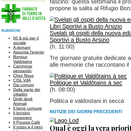
fascino: questa settimana il p
propone la salita al Rifugio Bonz
RUBRICHE
Svelati gli ospiti della nuova edi
50 & più per il
Sportivi a Busto Arsizio
sociale
(h. 11:00)
A domani
Appunta l'evento
Bonjour
Tre giornate gratuite dedicate al
Valdotains
alle memorie che raccontano il
Camminar
pensando
Chez Nous
CISL VdA
Politique et Valdôtains à sec
Dai comuni
(h. 08:00)
Dalla parte dei
cittadini
Diritti degli
Politica e valdostani in secca
Animali
Il bene comune
NOTIZIE DEI GIORNI PRECEDENTI
Il borsino
rossonero
Il Poussa Café
Qual è oggi la vera priorit
Il rosso e il nero