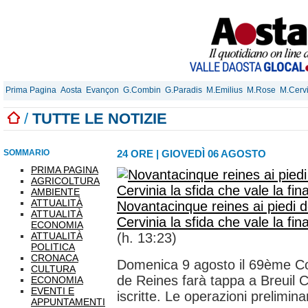
Prima Pagina
Aosta
Evançon
G.Combin
G.Paradis
M.Emilius
M.Rose
M.Cerv
/
TUTTE LE NOTIZIE
SOMMARIO
24 ORE
|
GIOVEDÌ 06 AGOSTO
PRIMA PAGINA
AGRICOLTURA
AMBIENTE
ATTUALITÀ
Novantacinque reines ai piedi d
ATTUALITÀ
Cervinia la sfida che vale la fin
ECONOMIA
ATTUALITÀ
(h. 13:23)
POLITICA
CRONACA
Domenica 9 agosto il 69ème Co
CULTURA
de Reines farà tappa a Breuil 
ECONOMIA
EVENTI E
iscritte. Le operazioni preliminar
APPUNTAMENTI