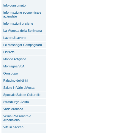
Info consumatori
Informazione economica e
aziendale
Informazioni pratiche
La Vignetta della Settimana
Lavoro&Lavoro
Le Messager Campagnard
LibrArte
Mondo Artigiano
Montagna VdA
Oroscopo
Paladino dei diritti
Salute in Valle d'Aosta
Speciale Saison Culturelle
Strasburgo-Aosta
Varie cronaca
Velina Rossonera e
Arcobaleno
Vite in ascesa