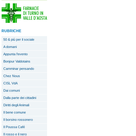
RUBRICHE
50 & più per il sociale
A domani
Appunta l'evento
Bonjour Valdotains
Camminar pensando
Chez Nous
CISL VdA
Dai comuni
Dalla parte dei cittadini
Diritti degli Animali
Il bene comune
Il borsino rossonero
Il Poussa Café
Il rosso e il nero