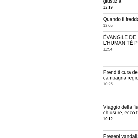
giustizia
12:19
Quando il freddo 
12:05
ÉVANGILE DE 
L'HUMANITÉ 
11:54
Prenditi cura del
campagna regio
10:25
Viaggio della fi
chiusure, ecco t
10:12
Presepi vandaliz