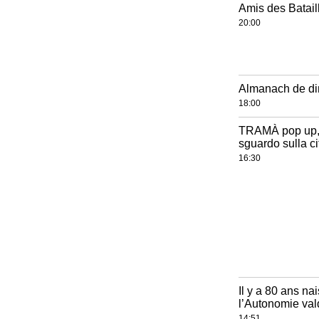
Amis des Batail
20:00
Almanach de dim
18:00
TRAMÀ pop up, 
sguardo sulla ci
16:30
Il y a 80 ans na
l’Autonomie val
14:51