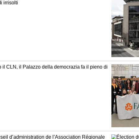
 irrisolti
 il CLN, il Palazzo della democrazia fa il pieno di
seil d’administration de l’Association Régionale