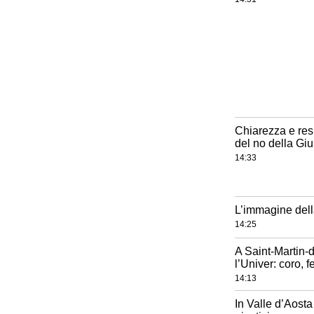
Chiarezza e res
del no della Gi
14:33
L’immagine della
14:25
A Saint-Martin-
l’Univer: coro, 
14:13
In Valle d’Aost