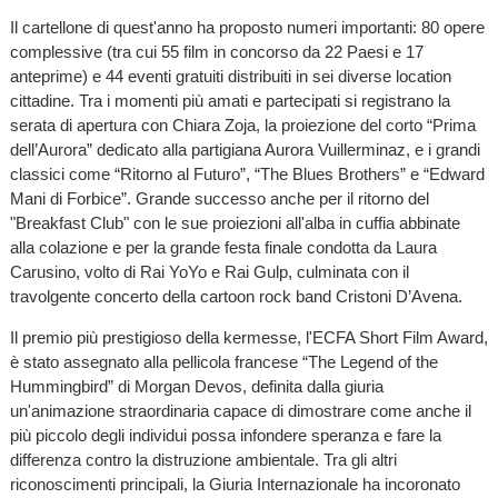
Il cartellone di quest'anno ha proposto numeri importanti: 80 opere
complessive (tra cui 55 film in concorso da 22 Paesi e 17
anteprime) e 44 eventi gratuiti distribuiti in sei diverse location
cittadine. Tra i momenti più amati e partecipati si registrano la
serata di apertura con Chiara Zoja, la proiezione del corto “Prima
dell’Aurora” dedicato alla partigiana Aurora Vuillerminaz, e i grandi
classici come “Ritorno al Futuro”, “The Blues Brothers” e “Edward
Mani di Forbice”. Grande successo anche per il ritorno del
"Breakfast Club" con le sue proiezioni all'alba in cuffia abbinate
alla colazione e per la grande festa finale condotta da Laura
Carusino, volto di Rai YoYo e Rai Gulp, culminata con il
travolgente concerto della cartoon rock band Cristoni D’Avena.
Il premio più prestigioso della kermesse, l'ECFA Short Film Award,
è stato assegnato alla pellicola francese “The Legend of the
Hummingbird” di Morgan Devos, definita dalla giuria
un'animazione straordinaria capace di dimostrare come anche il
più piccolo degli individui possa infondere speranza e fare la
differenza contro la distruzione ambientale. Tra gli altri
riconoscimenti principali, la Giuria Internazionale ha incoronato