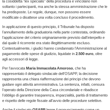
la cosiddetta "lex specialis" della procedura e vincolano non
soltanto i partecipanti, ma anche la stessa amministrazione che le
ha predisposte. Le regole, dunque, non possono essere
modificate o disattese una volta concluso il procedimento.
In applicazione di questo principio, il Tribunale ha disposto
l'annullamento della graduatoria nella parte contestata, ordinando
l'applicazione del criterio originariamente previsto dall'interpello e
dal quale il ricorrente era stato illegittimamente escluso.
Contestualmente, i giudici hanno condannato l'Amministrazione al
pagamento delle spese di giudizio, liquidate in
2.500 euro
, oltre
agli accessori di legge.
Per l'avvocata
Maria Immacolata Amoroso
, che ha
rappresentato il delegato sindacale dell'OSAPP, la decisione
rappresenta una chiara riaffermazione dei principi che devono
guidare ogni attività amministrativa. La sentenza, infatti, censura
l'operato della Direzione della Casa circondariale e ribadisce
l'obbligo di garantire trasparenza, imparzialità, parità di trattamento
e rispetto delle regole fissate all'avvio delle procedure selettive.
Anche il sindacato
OSAPP
legge il pronunciamento come un