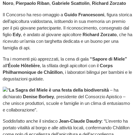
Noro
,
Pierpaolo Riban
,
Gabriele Scattolin
,
Richard Zorzato
Il Concorso ha reso omaggio a
Guido Francesconi
, figura storica
dell’apicoltura valdostana, istituendo in sua memoria un premio
per il più giovane partecipante. Il riconoscimento, consegnato dal
figlio
Edy
, è andato al giovane apicoltore
Richard Zorzato
, che ha
ricevuto un’arnia con targhetta dedicata e un buono per una
famiglia di api.
Tra i momenti più apprezzati, la cena di gala
“Sapore di Miele”
all’
École Hôtelière
, la sfilata degli apicoltori con il
Corps
Philharmonique de Châtillon
, i laboratori bilingui per bambini e le
degustazioni guidate.
“
La Sagra del Miele è una festa della biodiversità
– ha
dichiarato
Denise Borbey
, presidente del Consorzio Apistico –
che unisce produttori, scuole e famiglie in un clima di entusiasmo
e collaborazione”.
Soddisfatto anche il sindaco
Jean-Claude Daudry
: “L’evento ha
portato vitalità al borgo e alle attività locali, confermando Châtillon
come polo di eccellenza dell’apicoltura e dell’accoglienza