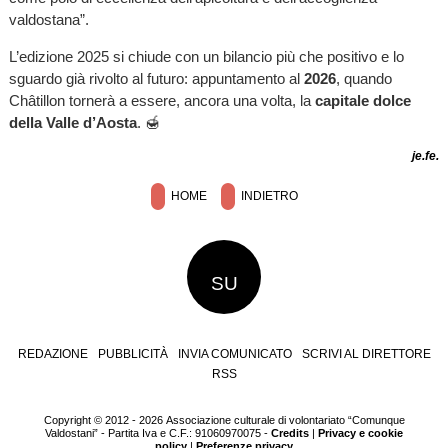
valdostana”.
L’edizione 2025 si chiude con un bilancio più che positivo e lo
sguardo già rivolto al futuro: appuntamento al
2026
, quando
Châtillon tornerà a essere, ancora una volta, la
capitale dolce
della Valle d’Aosta
. 🍯
je.fe.
HOME
INDIETRO
SU
REDAZIONE
PUBBLICITÀ
INVIA COMUNICATO
SCRIVI AL DIRETTORE
RSS
Copyright © 2012 - 2026 Associazione culturale di volontariato “Comunque
Valdostani” - Partita Iva e C.F.: 91060970075 -
Credits
|
Privacy e cookie
policy
|
Preferenze privacy