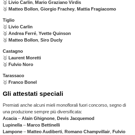
🥈
Livio Carlin
,
Mario Graziano Virdis
🥉
Matteo Bollon
,
Giorgio Frachey
,
Mattia Fragiacomo
Tiglio
🥇
Livio Carlin
🥈
Andrea Ferré
,
Yvette Quinson
🥉
Matteo Bollon
,
Siro Ducly
Castagno
🥇
Laurent Moretti
🥈
Fulvio Noro
Tarassaco
🥇
Franco Bonel
Gli attestati speciali
Premiati anche alcuni mieli monoflorali fuori concorso, segno di
una produzione sempre più diversificata:
Acacia
–
Alain Ghignone
,
Devis Jacquemod
Lupinella
–
Marco Bettinelli
Lampone
–
Matteo Audiberti
,
Romano Champvillair
,
Fulvio