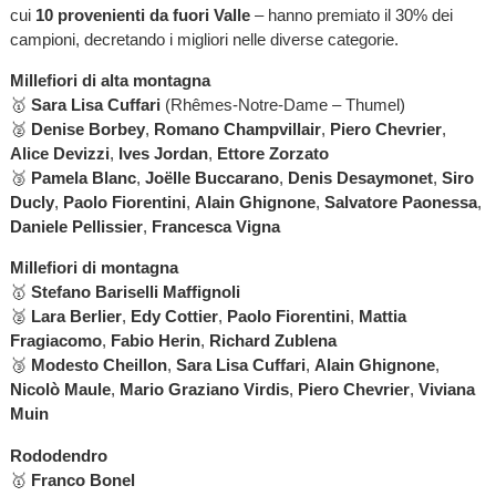
cui
10 provenienti da fuori Valle
– hanno premiato il 30% dei
campioni, decretando i migliori nelle diverse categorie.
Millefiori di alta montagna
🥇
Sara Lisa Cuffari
(Rhêmes-Notre-Dame – Thumel)
🥈
Denise Borbey
,
Romano Champvillair
,
Piero Chevrier
,
Alice Devizzi
,
Ives Jordan
,
Ettore Zorzato
🥉
Pamela Blanc
,
Joëlle Buccarano
,
Denis Desaymonet
,
Siro
Ducly
,
Paolo Fiorentini
,
Alain Ghignone
,
Salvatore Paonessa
,
Daniele Pellissier
,
Francesca Vigna
Millefiori di montagna
🥇
Stefano Bariselli Maffignoli
🥈
Lara Berlier
,
Edy Cottier
,
Paolo Fiorentini
,
Mattia
Fragiacomo
,
Fabio Herin
,
Richard Zublena
🥉
Modesto Cheillon
,
Sara Lisa Cuffari
,
Alain Ghignone
,
Nicolò Maule
,
Mario Graziano Virdis
,
Piero Chevrier
,
Viviana
Muin
Rododendro
🥇
Franco Bonel