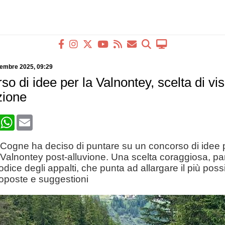
tembre 2025
, 09:29
o di idee per la Valnontey, scelta di vi
zione
book
X
WhatsApp
Email
 Cogne ha deciso di puntare su un concorso di idee 
la Valnontey post-alluvione. Una scelta coraggiosa, pa
odice degli appalti, che punta ad allargare il più possi
roposte e suggestioni