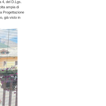
a 4, del D.Lgs.
olta ampia di
la Progettazione
o, già visto in