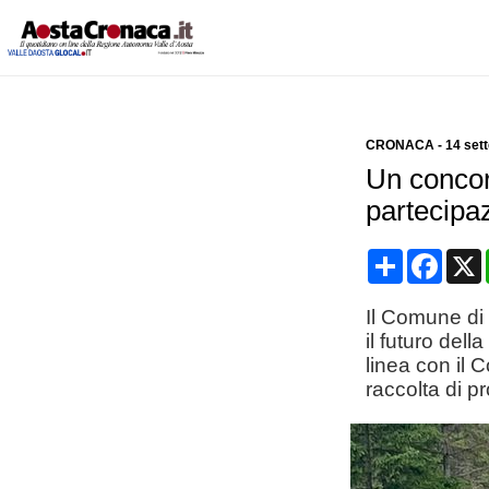
CRONACA
-
14 set
Un concors
partecipa
Condividi
Face
Il Comune di
il futuro del
linea con il C
raccolta di p