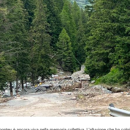
lnontey è ancora viva nella memoria collettiva. L’alluvione che ha colpi