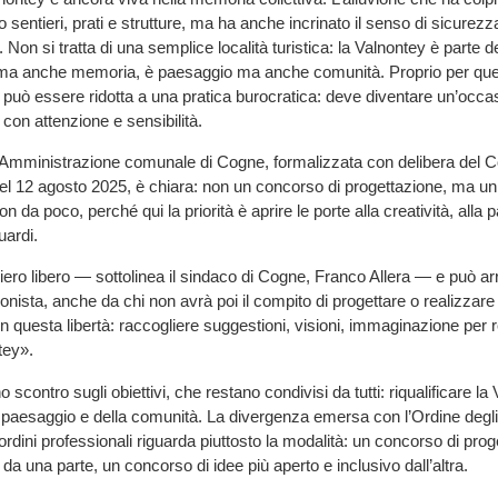
 sentieri, prati e strutture, ma ha anche incrinato il senso di sicurezz
 Non si tratta di una semplice località turistica: la Valnontey è parte del
ma anche memoria, è paesaggio ma anche comunità. Proprio per ques
 può essere ridotta a una pratica burocratica: deve diventare un’occa
o con attenzione e sensibilità.
’Amministrazione comunale di Cogne, formalizzata con delibera del C
l 12 agosto 2025, è chiara: non un concorso di progettazione, ma un
n da poco, perché qui la priorità è aprire le porte alla creatività, alla 
uardi.
iero libero — sottolinea il sindaco di Cogne, Franco Allera — e può ar
onista, anche da chi non avrà poi il compito di progettare o realizzare
in questa libertà: raccogliere suggestioni, visioni, immaginazione per re
tey».
o scontro sugli obiettivi, che restano condivisi da tutti: riqualificare la
l paesaggio e della comunità. La divergenza emersa con l’Ordine degli A
 ordini professionali riguarda piuttosto la modalità: un concorso di prog
o da una parte, un concorso di idee più aperto e inclusivo dall’altra.