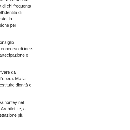
a di chi frequenta
l’identità di
to, la
sione per
onsiglio
 concorso di idee.
partecipazione e
rivare da
 l’opera. Ma la
stituire dignità e
 Valnontey nel
rchitetti e, a
ettazione più