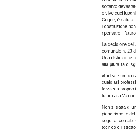
soltanto devastato
e vive quei luoghi.
Cogne, è natura 
ricostruzione non
ripensare il futur
La decisione dell
comunale n. 23 de
Una distinzione no
alla pluralità di sg
«L’idea è un pens
qualsiasi professi
forza sta proprio 
futuro alla Valnon
Non si tratta di un
pieno rispetto de
seguire, con altri
tecnico e ristrett