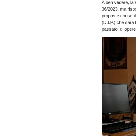
A ben vedere, la 
36/2023, ma rispo
proposte consenti
(D.I.P.) che sarà 
passato, di opere 