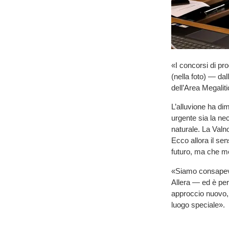
«I concorsi di pro
(nella foto) — dal
dell’Area Megaliti
L’alluvione ha di
urgente sia la ne
naturale. La Valno
Ecco allora il se
futuro, ma che met
«Siamo consapevol
Allera — ed è per
approccio nuovo,
luogo speciale».