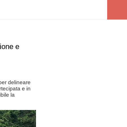
sione e
per delineare
rtecipata e in
bile la