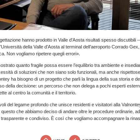
gettazione hanno prodotto in Valle d’Aosta risultati spesso discutibili 
l’Università della Valle d’Aosta al terminal dell’aeroporto Corrado Gex
ca. Non vogliamo ripetere quegli errori».
mostrato quanto fragile possa essere l’equilibrio tra ambiente e insedi
cessità di soluzioni che non siano solo funzionali, ma anche rispettos
ntey ha bisogno di un progetto che parli la lingua della sua storia e dei
nso della decisione: un percorso che non delega a pochi esperti esterni
te al centro la comunità e il territorio.
i del legame profondo che unisce residenti e visitatori alla Valnon
 questo che abbiamo deciso di andare oltre le procedure ordinarie, a
 trasparente e condiviso. È così che vogliamo accompagnare la rinasc