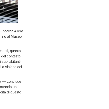
— ricorda Allera
, fino al Museo
amenti, quanto
e del contesto
 suoi abitanti.
 la visione del
tey — conclude
dottando un
ita di questo