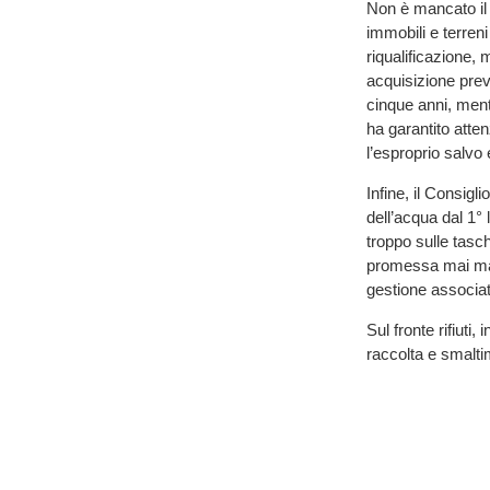
Non è mancato il d
immobili e terren
riqualificazione,
acquisizione prev
cinque anni, mentr
ha garantito atten
l’esproprio salvo
Infine, il Consigl
dell’acqua dal 1° 
troppo sulle tasch
promessa mai man
gestione associat
Sul fronte rifiuti
raccolta e smalti