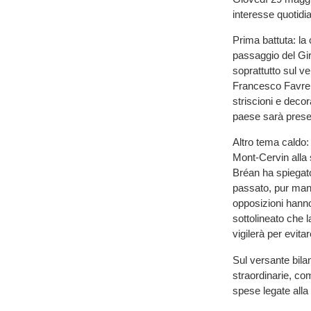
interesse quotidian
Prima battuta: la
passaggio del Giro
soprattutto sul ve
Francesco Favre h
striscioni e decor
paese sarà presen
Altro tema caldo: 
Mont-Cervin alla 
Bréan ha spiegato 
passato, pur mant
opposizioni hanno 
sottolineato che 
vigilerà per evita
Sul versante bila
straordinarie, co
spese legate alla 