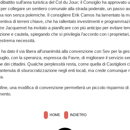
ibattito sull’area turistica del Col du Joux: il Consiglio ha approvato
i per collegare un sentiero comunale alla strada poderale, un passo ava
 ma non senza polemiche. Il consigliere Erik Camos ha lamentato la 
entiva di terreni chiave, che ha rallentato investimenti e programmazio
e Jacquemet ha invitato a pianificare con più anticipo per evitare tens
zione e cautela, spiegando che si privilegia l’accordo con i proprietari
 estrema necessità.
io ha dato il via libera all’unanimità alla convenzione con Sev per la ges
luglio, con la speranza, espressa da Favre, di migliorare il servizio s
e dei cittadini. Qualche perplessità resta, come quella di Castiglioni 
tenuta di sburocratizzazione negli enti locali, ma crede comunque n
a.
, infine, una modifica di convenzione permetterà un piccolo risparmio di
mento.
HOME
INDIETRO