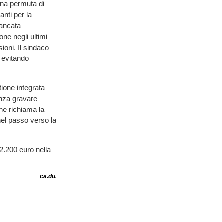
 una permuta di
nti per la
mancata
ne negli ultimi
ioni. Il sindaco
, evitando
tione integrata
enza gravare
che richiama la
el passo verso la
 2.200 euro nella
ca.du.