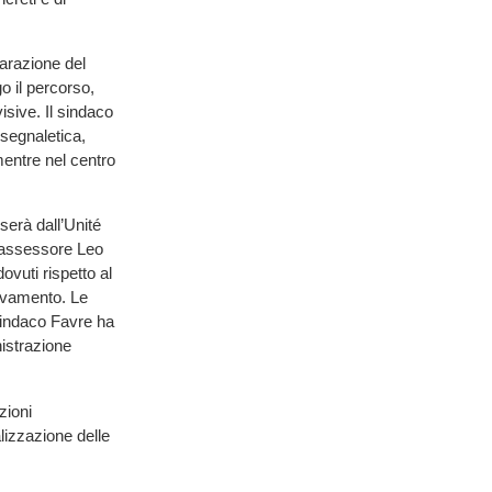
arazione del
go il percorso,
isive. Il sindaco
segnaletica,
mentre nel centro
serà dall’Unité
L’assessore Leo
ovuti rispetto al
levamento. Le
 sindaco Favre ha
nistrazione
zioni
lizzazione delle