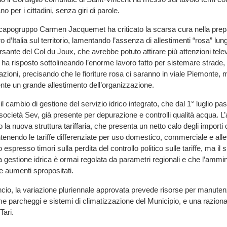
o per i cittadini, senza giri di parole.
 capogruppo Carmen Jacquemet ha criticato la scarsa cura nella prep
 d’Italia sul territorio, lamentando l’assenza di allestimenti “rosa” lun
rsante del Col du Joux, che avrebbe potuto attirare più attenzioni telev
a risposto sottolineando l’enorme lavoro fatto per sistemare strade, 
azioni, precisando che le fioriture rosa ci saranno in viale Piemonte, 
te un grande allestimento dell’organizzazione.
il cambio di gestione del servizio idrico integrato, che dal 1° luglio pas
società Sev, già presente per depurazione e controlli qualità acqua. 
la nuova struttura tariffaria, che presenta un netto calo degli importi d
enendo le tariffe differenziate per uso domestico, commerciale e al
espresso timori sulla perdita del controllo politico sulle tariffe, ma il
la gestione idrica è ormai regolata da parametri regionali e che l’ammi
re aumenti spropositati.
ncio, la variazione pluriennale approvata prevede risorse per manuten
me parcheggi e sistemi di climatizzazione del Municipio, e una raziona
Tari.