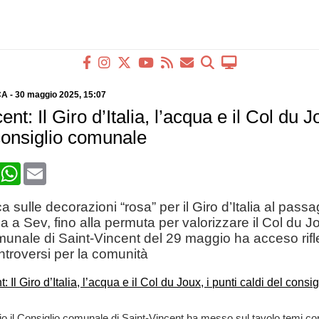
CA
-
30 maggio 2025
, 15:07
nt: Il Giro d’Italia, l’acqua e il Col du J
 consiglio comunale
book
X
WhatsApp
Email
 sulle decorazioni “rosa” per il Giro d’Italia al passa
a a Sev, fino alla permuta per valorizzare il Col du Jo
unale di Saint-Vincent del 29 maggio ha acceso rifle
ntroversi per la comunità
 il Consiglio comunale di Saint-Vincent ha messo sul tavolo temi con