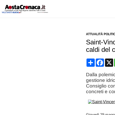
ATTUALITÀ POLITI
Saint-Vince
caldi del
Condividi
Face
Dalla polemica
gestione idric
Consiglio com
concreti e co
Giovedì 29 maggio