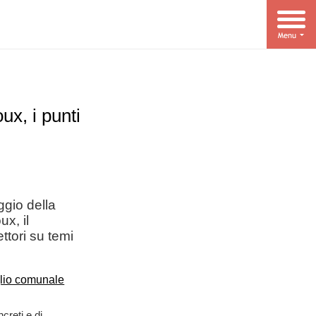
oux, i punti
ggio della
ux, il
ttori su temi
creti e di