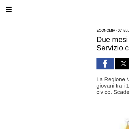
☰
ECONOMIA
-
07 feb
Due mesi i
Servizio c
La Regione Va
giovani tra i
civico. Scad