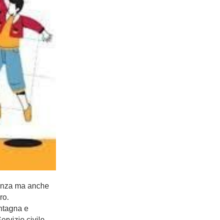
canza ma anche
ro.
ntagna e
ervizio civile