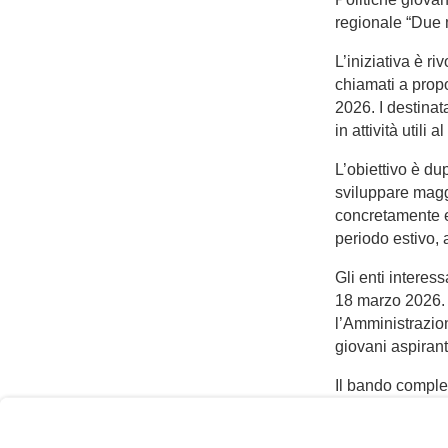
regionale “Due m
L’iniziativa è ri
chiamati a propo
2026. I destinata
in attività utili 
L’obiettivo è dup
sviluppare magg
concretamente en
periodo estivo, 
Gli enti interes
18 marzo 2026. 
l’Amministrazio
User
giovani aspirant
Consent
Prompt
Il bando complet
Focus
Prompt
“QuiJeunes VDA”,
giovani.regione.