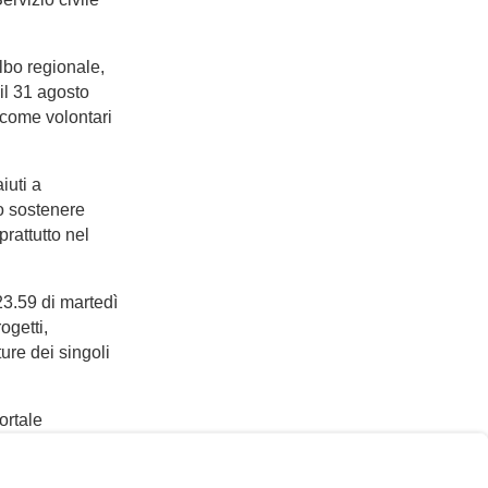
’Albo regionale,
 il 31 agosto
i come volontari
iuti a
o sostenere
rattutto nel
 23.59 di martedì
ogetti,
ure dei singoli
ortale
zzo