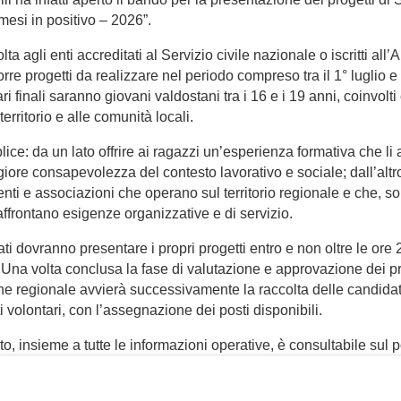
esi in positivo – 2026”.
volta agli enti accreditati al Servizio civile nazionale o iscritti all
rre progetti da realizzare nel periodo compreso tra il 1° luglio e
ri finali saranno giovani valdostani tra i 16 e i 19 anni, coinvolt
al territorio e alle comunità locali.
lice: da un lato offrire ai ragazzi un’esperienza formativa che li a
iore consapevolezza del contesto lavorativo e sociale; dall’altr
ti e associazioni che operano sul territorio regionale e che, sop
affrontano esigenze organizzative e di servizio.
sati dovranno presentare i propri progetti entro e non oltre le ore
Una volta conclusa la fase di valutazione e approvazione dei pr
ne regionale avvierà successivamente la raccolta delle candidat
i volontari, con l’assegnazione dei posti disponibili.
o, insieme a tutte le informazioni operative, è consultabile sul p
 gestito dall’Ufficio politiche giovanili della Regione, all’indiri
vda.it.