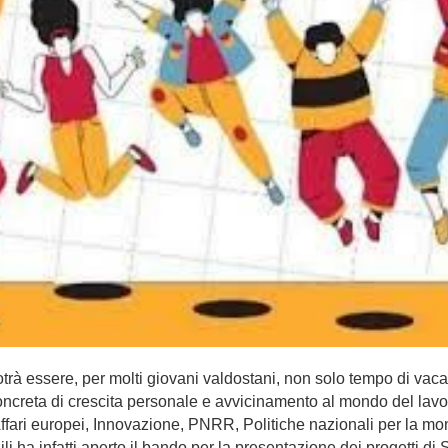
otrà essere, per molti giovani valdostani, non solo tempo di va
ncreta di crescita personale e avvicinamento al mondo del lavo
ffari europei, Innovazione, PNRR, Politiche nazionali per la mo
li ha infatti aperto il bando per la presentazione dei progetti di S