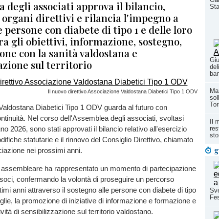
 degli associati approva il bilancio,
Sta
 organi direttivi e rilancia l'impegno a
e persone con diabete di tipo 1 e delle loro
ra gli obiettivi, informazione, sostegno,
one con la sanità valdostana e
Giu
azione sul territorio
del
ba
Mar
Il nuovo direttivo Associazione Valdostana Diabetici Tipo 1 ODV
sol
Tor
Valdostana Diabetici Tipo 1 ODV guarda al futuro con
tinuità. Nel corso dell'Assemblea degli associati, svoltasi
Il 
res
 2026, sono stati approvati il bilancio relativo all'esercizio
sto
ifiche statutarie e il rinnovo del Consiglio Direttivo, chiamato
g
ciazione nei prossimi anni.
assembleare ha rappresentato un momento di partecipazione
i soci, confermando la volontà di proseguire un percorso
ltimi anni attraverso il sostegno alle persone con diabete di tipo
Sve
Fes
iglie, la promozione di iniziative di informazione e formazione e
vità di sensibilizzazione sul territorio valdostano.