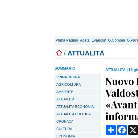
Prima Pagina
Aosta
Evançon
G.Combin
G.Para
/
ATTUALITÀ
SOMMARIO
ATTUALITÀ
|
16 gi
Nuovo D
PRIMA PAGINA
AGRICOLTURA
Valdost
AMBIENTE
ATTUALITÀ
«Avant
ATTUALITÀ ECONOMIA
inform
ATTUALITÀ POLITICA
CRONACA
Condividi
Face
CULTURA
ECONOMIA