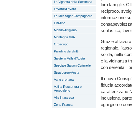
La Vignetta della Settimana
loro famiglie. O
Lavoro&Lavoro
reciproco, svolg
Le Messager Campagnard
informazione sul
LibrArte
consapevolezza d
scolastica, lavor
Mondo Artigiano
Montagna VdA
Grazie al lavoro 
Oroscopo
regionale, l'ass
Paladino dei diritti
solida, nella co
Salute in Valle d'Aosta
e la vicinanza t
Speciale Saison Culturelle
con serenità il p
Strasburgo-Aosta
Il nuovo Consiglio
Varie cronaca
fiducia accordat
Velina Rossonera e
Arcobaleno
caratterizzano l
inclusione, part
Vite in ascesa
ogni giorno convi
Zona Franca