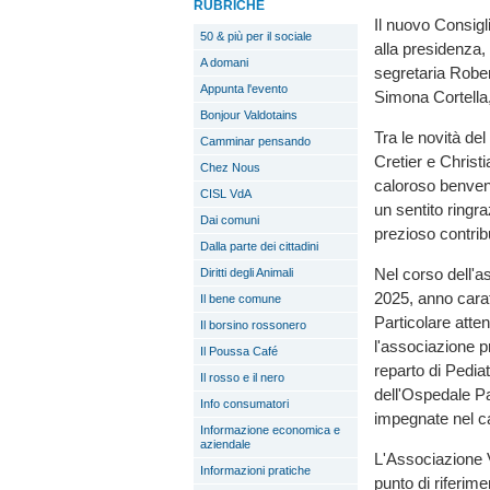
RUBRICHE
Il nuovo Consigl
50 & più per il sociale
alla presidenza,
A domani
segretaria Robert
Appunta l'evento
Simona Cortella,
Bonjour Valdotains
Tra le novità de
Camminar pensando
Cretier e Christi
Chez Nous
caloroso benvenu
CISL VdA
un sentito ringra
Dai comuni
prezioso contribu
Dalla parte dei cittadini
Nel corso dell'as
Diritti degli Animali
2025, anno carat
Il bene comune
Particolare atten
Il borsino rossonero
l'associazione p
Il Poussa Café
reparto di Pedia
Il rosso e il nero
dell'Ospedale Pa
Info consumatori
impegnate nel ca
Informazione economica e
aziendale
L'Associazione 
Informazioni pratiche
punto di riferim