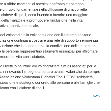
ltre a offrire momenti di ascolto, confronto e sostegno
e un ruolo fondamentale nella diffusione di una corretta
 diabete di tipo 1, contribuendo a favorire una maggiore
ella malattia e a promuovere l'inclusione nella vita
ativa, sportiva e sociale.
dei volontari e alla collaborazione con il sistema sanitario
ociazione continua a costruire una rete di supporto sempre più
nvinzione che la conoscenza, la condivisione delle esperienze
ra le persone rappresentino strumenti essenziali per affrontare
ercorso di vita con il diabete.
 Direttivo ha infine voluto ringraziare tutti gli associati per la
a, rinnovando l'impegno a portare avanti i valori che da sempre
'Associazione Valdostana Diabetici Tipo 1 ODV: solidarietà,
ecipazione e sostegno concreto alle persone e alle famiglie che
vono con il diabete di tipo 1.
pi.mi.