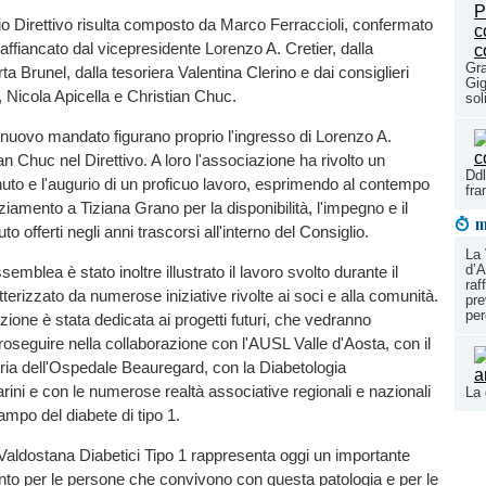
io Direttivo risulta composto da Marco Ferraccioli, confermato
 affiancato dal vicepresidente Lorenzo A. Cretier, dalla
Gra
a Brunel, dalla tesoriera Valentina Clerino e dai consiglieri
Gig
 Nicola Apicella e Christian Chuc.
sol
l nuovo mandato figurano proprio l'ingresso di Lorenzo A.
an Chuc nel Direttivo. A loro l'associazione ha rivolto un
Ddl
to e l'augurio di un proficuo lavoro, esprimendo al contempo
fr
ziamento a Tiziana Grano per la disponibilità, l'impegno e il
m
to offerti negli anni trascorsi all'interno del Consiglio.
La 
d’A
semblea è stato inoltre illustrato il lavoro svolto durante il
raf
terizzato da numerose iniziative rivolte ai soci e alla comunità.
pre
per
zione è stata dedicata ai progetti futuri, che vedranno
roseguire nella collaborazione con l'AUSL Valle d'Aosta, con il
tria dell'Ospedale Beauregard, con la Diabetologia
rini e con le numerose realtà associative regionali e nazionali
La 
mpo del diabete di tipo 1.
Valdostana Diabetici Tipo 1 rappresenta oggi un importante
ento per le persone che convivono con questa patologia e per le