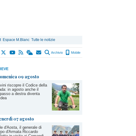
t
Espace M.Blanc
Tutte le notizie
Archivio
Mobile
REVE
omenica 09 agosto
vini riscopre il Codice della
ada: in agosto anche il
passo a destra diventa
idea
enerdì 07 agosto
le d'Aosta, il generale di
po d'Armata Riccardo
letta in visita ai Comandi