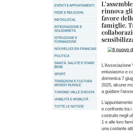
L'assemblea
EVENTI E APPUNTAMENTI
rinnova gli
FEDE E RELIGIONI
favore dell
INFOGLOCAL
famiglie. T
INTEGRAZIONE E
collaborazi
SOLIDARIETÀ
sensibilizz
ISTRUZIONE E
FORMAZIONE
NOUVELLES EN FRANCAIS
POLITICA
SANITÀ, SALUTE E STARE
L'Associazione 
BENE
entusiasmo e con
SPORT
domenica 7 giugno
TRADIZIONI E CULTURA
2025, alcune mod
MONDO RURALE
a guidare l'asso
TURISMO VALLE D'AOSTA
VIABILITÀ E MOBILITÀ
L'appuntamento 
TUTTE LE NOTIZIE
e confronto tra 
costruito negli u
1 e alle loro fam
una costante atti