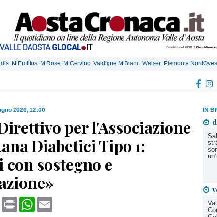
dis
M.Emilius
M.Rose
M.Cervino
Valdigne M.Blanc
Walser
Piemonte NordOves
ugno 2026, 12:00
IN B
irettivo per l'Associazione
d
Sal
ana Diabetici Tipo 1:
str
sor
un’
i con sostegno e
azione»
v
book
X
Print
WhatsApp
Email
Val
Cor
Gal