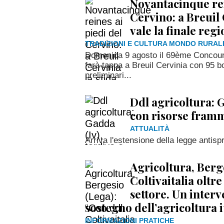
Novantacinque rei
Cervino: a Breuil 
vale la finale reg
TRADIZIONI E CULTURA MONDO RURAL
Domenica 9 agosto il 69ème Concours
farà tappa a Breuil Cervinia con 95 bo
preliminari...
Ddl agricoltura: G
con risorse fram
ATTUALITÀ
Arriva l'estensione della legge antispr
Agricoltura, Berg
Coltivaitalia oltr
settore. Un inter
sostegno dell’agricoltura i
INFORMAZIONI PRATICHE