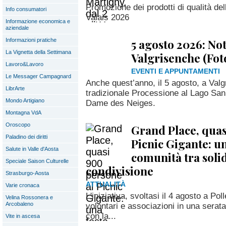
Promozione dei prodotti di qualità del
Info consumatori
Valais 2026
Informazione economica e
aziendale
5 agosto 2026: No
Informazioni pratiche
La Vignetta della Settimana
Valgrisenche (Fot
Lavoro&Lavoro
EVENTI E APPUNTAMENTI
Le Messager Campagnard
Anche quest’anno, il 5 agosto, a Valg
LibrArte
tradizionale Processione al Lago San
Mondo Artigiano
Dame des Neiges.
Montagna VdA
Oroscopo
Grand Place, quas
Paladino dei diritti
Picnic Gigante: un
Salute in Valle d'Aosta
comunità tra solid
Speciale Saison Culturelle
condivisione
Strasburgo-Aosta
ATTUALITÀ
Varie cronaca
L'iniziativa, svoltasi il 4 agosto a Poll
Velina Rossonera e
Arcobaleno
volontari e associazioni in una serat
con la...
Vite in ascesa