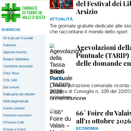
del Festival dei L
Arsizio
ATTUALITÀ
Tre giornate gratuite dedicate alle sto
RUBRICHE
che raccontano il mondo dello sport
50 & più per il sociale
Agevolazioni della
A domani
Appunta l'evento
Puntuale (TARIP) 
Bonjour Valdotains
delle domande en
Camminar pensando
2026
Chez Nous
AOSTA
CISL VdA
L’Amministrazione comunale ricorda 
Dai comuni
delibera di Consiglio n. 109 del 22/07
Dalla parte dei cittadini
richiedere...
Diritti degli Animali
Il bene comune
66° Foire du Valai
Il borsino rossonero
all’11 ottobre 2026
Il Poussa Café
ECONOMIA
Il rosso e il nero