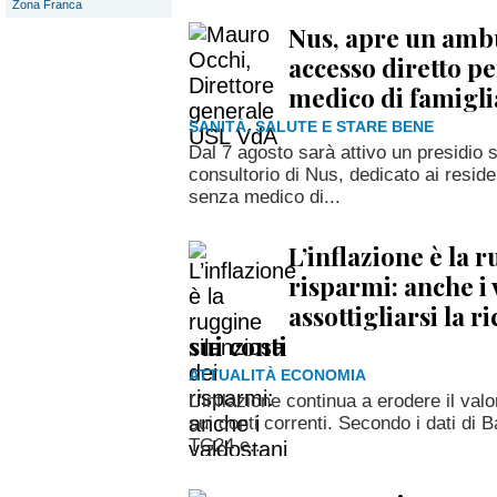
Zona Franca
Nus, apre un amb
accesso diretto per
medico di famigli
SANITÀ, SALUTE E STARE BENE
Dal 7 agosto sarà attivo un presidio 
consultorio di Nus, dedicato ai reside
senza medico di...
L’inflazione è la 
risparmi: anche i
assottigliarsi la 
sui conti
ATTUALITÀ ECONOMIA
L'inflazione continua a erodere il val
sui conti correnti. Secondo i dati di B
TG24 e...