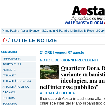
Prima Pagina
Aosta
Evançon
G.Combin
G.Paradis
M.Emilius
M.Rose
M.Cerv
/
TUTTE LE NOTIZIE
SOMMARIO
24 ORE
|
venerdì 07 agosto
PRIMA PAGINA
NOTIZIE DEI GIORNI PRECEDENTI
AGRICOLTURA
Quartiere Dora, R
AMBIENTE
variante urbanist
ATTUALITÀ
ideologica, ma un
ATTUALITÀ ECONOMIA
nell’interesse pubblico”
ATTUALITÀ POLITICA
CRONACA
ATTUALITÀ POLITICA
Il sindaco di Aosta in audizione alla
CULTURA
chiarisce l’iter del Piano urbanistico 
ECONOMIA