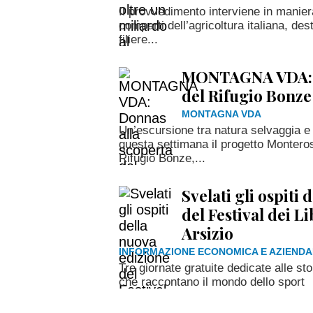
Il provvedimento interviene in manier
comparti dell’agricoltura italiana, des
filiere...
MONTAGNA VDA: D
del Rifugio Bonze
MONTAGNA VDA
Un’escursione tra natura selvaggia e
questa settimana il progetto Monteros
Rifugio Bonze,...
Svelati gli ospiti
del Festival dei L
Arsizio
INFORMAZIONE ECONOMICA E AZIENDA
Tre giornate gratuite dedicate alle sto
che raccontano il mondo dello sport