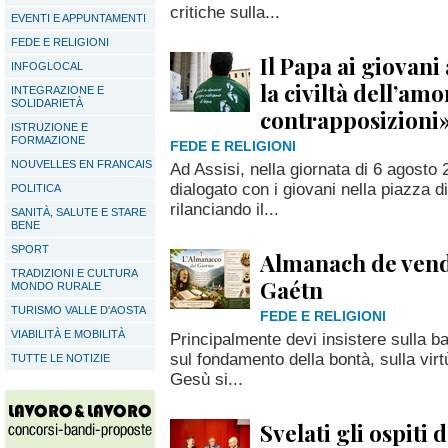
critiche sulla...
EVENTI E APPUNTAMENTI
FEDE E RELIGIONI
Il Papa ai giovani
INFOGLOCAL
la civiltà dell’am
INTEGRAZIONE E
SOLIDARIETÀ
contrapposizioni
ISTRUZIONE E
FORMAZIONE
FEDE E RELIGIONI
NOUVELLES EN FRANCAIS
Ad Assisi, nella giornata di 6 agost
dialogato con i giovani nella piazza d
POLITICA
rilanciando il...
SANITÀ, SALUTE E STARE
BENE
SPORT
Almanach de vendr
TRADIZIONI E CULTURA
Gaétn
MONDO RURALE
TURISMO VALLE D'AOSTA
FEDE E RELIGIONI
VIABILITÀ E MOBILITÀ
Principalmente devi insistere sulla ba
sul fondamento della bontà, sulla virt
TUTTE LE NOTIZIE
Gesù si...
Svelati gli ospiti