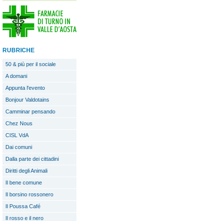
RUBRICHE
50 & più per il sociale
A domani
Appunta l'evento
Bonjour Valdotains
Camminar pensando
Chez Nous
CISL VdA
Dai comuni
Dalla parte dei cittadini
Diritti degli Animali
Il bene comune
Il borsino rossonero
Il Poussa Café
Il rosso e il nero