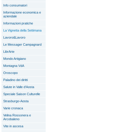
Info consumatori
Informazione economica e
aziendale
Informazioni pratiche
La Vignetta della Settimana
Lavoro&Lavoro
Le Messager Campagnard
LibrArte
Mondo Artigiano
Montagna VdA
Oroscopo
Paladino dei diritti
Salute in Valle d'Aosta
Speciale Saison Culturelle
Strasburgo-Aosta
Varie cronaca
Velina Rossonera e
Arcobaleno
Vite in ascesa