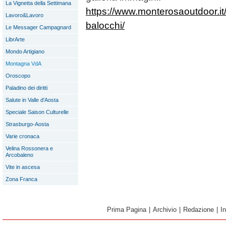
La Vignetta della Settimana
https://www.monterosaoutdoor.it/it
Lavoro&Lavoro
balocchi/
Le Messager Campagnard
LibrArte
Mondo Artigiano
Montagna VdA
Oroscopo
Paladino dei diritti
Salute in Valle d'Aosta
Speciale Saison Culturelle
Strasburgo-Aosta
Varie cronaca
Velina Rossonera e
Arcobaleno
Vite in ascesa
Zona Franca
Prima Pagina
|
Archivio
|
Redazione
|
I