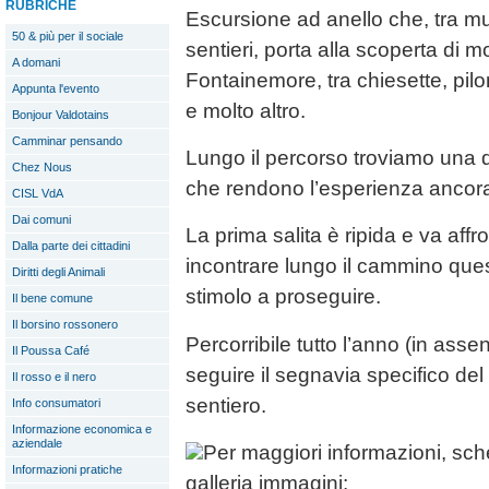
RUBRICHE
Escursione ad anello che, tra mu
50 & più per il sociale
sentieri, porta alla scoperta di mo
A domani
Fontainemore, tra chiesette, pilo
Appunta l'evento
e molto altro.
Bonjour Valdotains
Camminar pensando
Lungo il percorso troviamo una d
Chez Nous
che rendono l’esperienza ancora
CISL VdA
Dai comuni
La prima salita è ripida e va aff
Dalla parte dei cittadini
incontrare lungo il cammino que
Diritti degli Animali
stimolo a proseguire.
Il bene comune
Il borsino rossonero
Percorribile tutto l’anno (in asse
Il Poussa Café
seguire il segnavia specifico del 
Il rosso e il nero
sentiero.
Info consumatori
Informazione economica e
aziendale
Per maggiori informazioni, sch
Informazioni pratiche
galleria immagini: