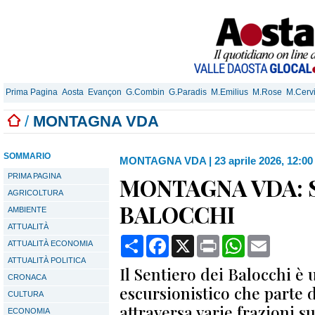
Prima Pagina
Aosta
Evançon
G.Combin
G.Paradis
M.Emilius
M.Rose
M.Cerv
/
MONTAGNA VDA
SOMMARIO
MONTAGNA VDA
|
23 aprile 2026, 12:00
PRIMA PAGINA
MONTAGNA VDA: 
AGRICOLTURA
BALOCCHI
AMBIENTE
ATTUALITÀ
Condividi
Facebook
X
Print
WhatsApp
Email
ATTUALITÀ ECONOMIA
ATTUALITÀ POLITICA
Il Sentiero dei Balocchi è 
CRONACA
escursionistico che parte
CULTURA
attraversa varie frazioni su
ECONOMIA