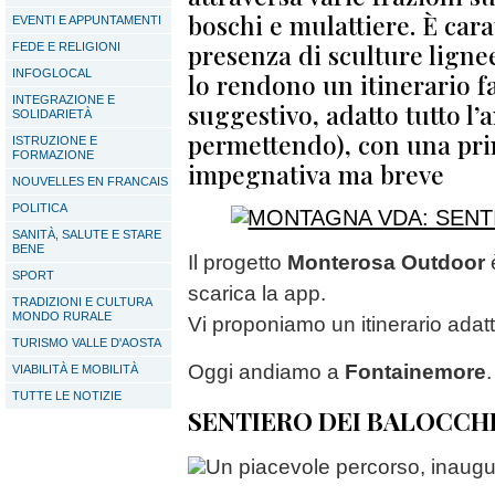
boschi e mulattiere. È cara
EVENTI E APPUNTAMENTI
presenza di sculture lignee
FEDE E RELIGIONI
INFOGLOCAL
lo rendono un itinerario f
INTEGRAZIONE E
suggestivo, adatto tutto l’
SOLIDARIETÀ
permettendo), con una pri
ISTRUZIONE E
FORMAZIONE
impegnativa ma breve
NOUVELLES EN FRANCAIS
POLITICA
SANITÀ, SALUTE E STARE
BENE
Il progetto
Monterosa Outdoor
è
SPORT
scarica la app.
TRADIZIONI E CULTURA
MONDO RURALE
Vi proponiamo un itinerario adatt
TURISMO VALLE D'AOSTA
Oggi andiamo a
Fontainemore
.
VIABILITÀ E MOBILITÀ
TUTTE LE NOTIZIE
SENTIERO DEI BALOCCH
Un piacevole percorso, inaugu