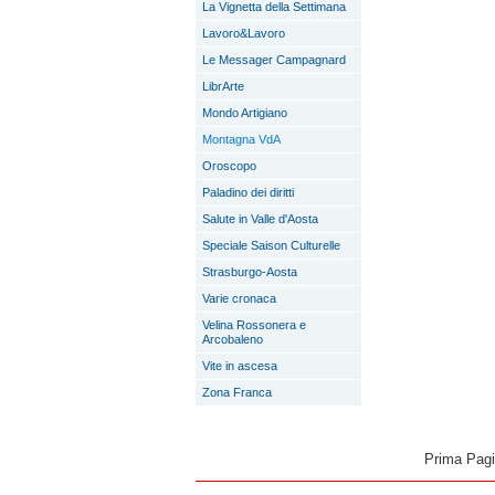
La Vignetta della Settimana
Lavoro&Lavoro
Le Messager Campagnard
LibrArte
Mondo Artigiano
Montagna VdA
Oroscopo
Paladino dei diritti
Salute in Valle d'Aosta
Speciale Saison Culturelle
Strasburgo-Aosta
Varie cronaca
Velina Rossonera e
Arcobaleno
Vite in ascesa
Zona Franca
Prima Pag