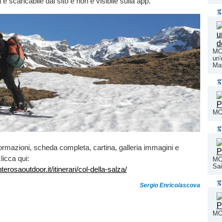
 scaricabile dal sito e non è visibile sulla app.
g
MO
un'
Ma
g
MO
g
ormazioni, scheda completa, cartina, galleria immagini e
licca qui:
MO
Sai
erosaoutdoor.it/itinerari/col-della-salza/
g
Sergio Enrico/ascova
MO