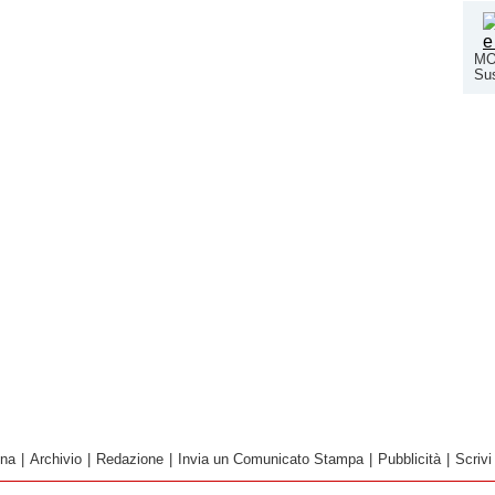
MO
Su
ina
|
Archivio
|
Redazione
|
Invia un Comunicato Stampa
|
Pubblicità
|
Scrivi