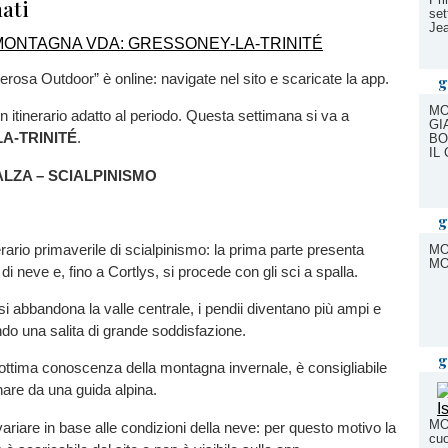
ati
set
Je
terosa Outdoor” è online: navigate nel sito e scaricate la app.
g
MO
 itinerario adatto al periodo. Questa settimana si va a
GI
A-TRINITÉ
.
BO
IL
LZA – SCIALPINISMO
g
erario primaverile di scialpinismo: la prima parte presenta
MO
MO
i neve e, fino a Cortlys, si procede con gli sci a spalla.
 si abbandona la valle centrale, i pendii diventano più ampi e
ndo una salita di grande soddisfazione.
g
ottima conoscenza della montagna invernale, è consigliabile
are da una guida alpina.
MON
variare in base alle condizioni della neve: per questo motivo la
cuo