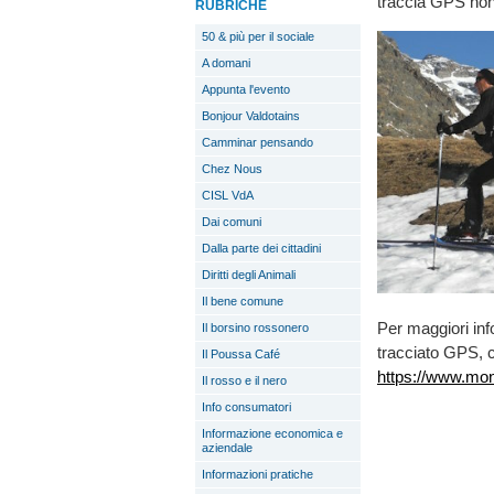
traccia GPS non è
RUBRICHE
50 & più per il sociale
A domani
Appunta l'evento
Bonjour Valdotains
Camminar pensando
Chez Nous
CISL VdA
Dai comuni
Dalla parte dei cittadini
Diritti degli Animali
Il bene comune
Per maggiori inf
Il borsino rossonero
tracciato GPS, c
Il Poussa Café
https://www.mont
Il rosso e il nero
Info consumatori
Informazione economica e
aziendale
Informazioni pratiche