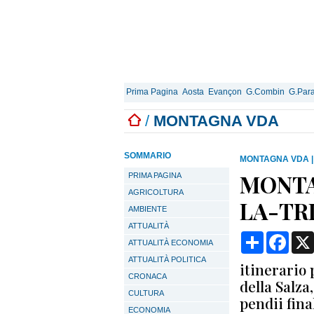
Prima Pagina
Aosta
Evançon
G.Combin
G.Para
/
MONTAGNA VDA
SOMMARIO
MONTAGNA VDA
MONTA
PRIMA PAGINA
AGRICOLTURA
LA-TR
AMBIENTE
ATTUALITÀ
Condividi
Face
ATTUALITÀ ECONOMIA
ATTUALITÀ POLITICA
itinerario 
CRONACA
della Salza
CULTURA
pendii fina
ECONOMIA