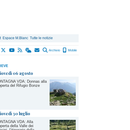
t
Espace M.Blanc
Tutte le notizie
Archivio
Mobile
REVE
iovedì 06 agosto
NTAGNA VDA: Donnas alla
perta del Rifugio Bonze
iovedì 30 luglio
NTAGNA VDA: Alla
perta della Valle dei
ncipi, l’itinerario della