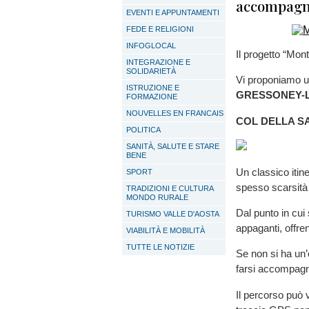
accompagn
EVENTI E APPUNTAMENTI
FEDE E RELIGIONI
INFOGLOCAL
Il progetto “Mon
INTEGRAZIONE E
SOLIDARIETÀ
Vi proponiamo un
ISTRUZIONE E
GRESSONEY-L
FORMAZIONE
NOUVELLES EN FRANCAIS
COL DELLA SA
POLITICA
SANITÀ, SALUTE E STARE
BENE
Un classico itin
SPORT
spesso scarsità d
TRADIZIONI E CULTURA
MONDO RURALE
Dal punto in cui
TURISMO VALLE D'AOSTA
appaganti, offre
VIABILITÀ E MOBILITÀ
TUTTE LE NOTIZIE
Se non si ha un’
farsi accompagn
Il percorso può 