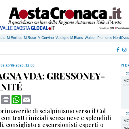
dis
M.Emilius
M.Rose
M.Cervino
Valdigne M.Blanc
Walser
Piemonte NordOves
|
09 aprile 2026, 12:00
IN B
GNA VDA: GRESSONEY-
g
MO
INITÉ
sco
book
X
Print
WhatsApp
Email
primaverile di scialpinismo verso il Col
g
, con tratti iniziali senza neve e splendidi
MO
li, consigliato a escursionisti esperti o
sco
Pri