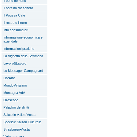
Il bene comune
Il borsino rossonero
Il Poussa Café
Il rosso e il nero
Info consumatori
Informazione economica e
aziendale
Informazioni pratiche
La Vignetta della Settimana
Lavoro&Lavoro
Le Messager Campagnard
LibrArte
Mondo Artigiano
Montagna VdA
Oroscopo
Paladino dei diritti
Salute in Valle d'Aosta
Speciale Saison Culturelle
Strasburgo-Aosta
Varie cronaca