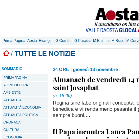
Prima Pagina
Aosta
Evançon
G.Combin
G.Paradis
M.Emilius
M.Rose
M.Cerv
/
TUTTE LE NOTIZIE
SOMMARIO
24 ORE
|
giovedì 13 novembre
Almanach de vendredi 14
PRIMA PAGINA
saint Josaphat
AGRICOLTURA
AMBIENTE
(h. 18:00)
ATTUALITÀ
Regina sine labe originali concepta, o
ATTUALITÀ ECONOMIA
benedica e vi renda meno pesante il g
sempre buoni....
ATTUALITÀ POLITICA
CRONACA
Il Papa incontra Laura Pau
CULTURA
ECONOMIA