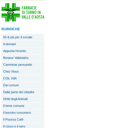
RUBRICHE
50 & più per il sociale
A domani
Appunta l'evento
Bonjour Valdotains
Camminar pensando
Chez Nous
CISL VdA
Dai comuni
Dalla parte dei cittadini
Diritti degli Animali
Il bene comune
Il borsino rossonero
Il Poussa Café
Il rosso e il nero