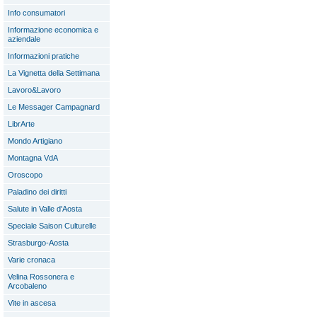
Info consumatori
Informazione economica e
aziendale
Informazioni pratiche
La Vignetta della Settimana
Lavoro&Lavoro
Le Messager Campagnard
LibrArte
Mondo Artigiano
Montagna VdA
Oroscopo
Paladino dei diritti
Salute in Valle d'Aosta
Speciale Saison Culturelle
Strasburgo-Aosta
Varie cronaca
Velina Rossonera e
Arcobaleno
Vite in ascesa