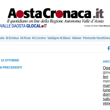
dis
M.Emilius
M.Rose
M.Cervino
Valdigne M.Blanc
Walser
Piemonte NordOves
 10 OTTOBRE
ARCH
RNI PRECEDENTI
Ogg
gio
Ieri
mer
mar
lun
dom
sab
vene