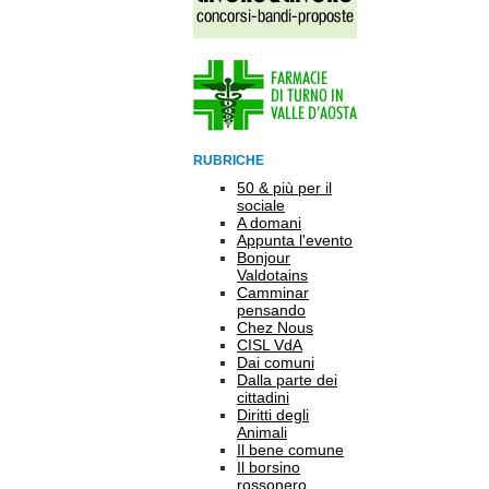
RUBRICHE
50 & più per il
sociale
A domani
Appunta l'evento
Bonjour
Valdotains
Camminar
pensando
Chez Nous
CISL VdA
Dai comuni
Dalla parte dei
cittadini
Diritti degli
Animali
Il bene comune
Il borsino
rossonero