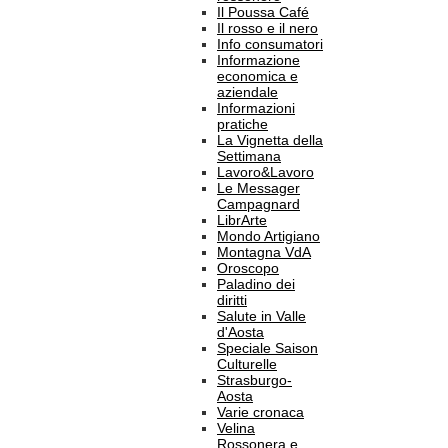
Il Poussa Café
Il rosso e il nero
Info consumatori
Informazione
economica e
aziendale
Informazioni
pratiche
La Vignetta della
Settimana
Lavoro&Lavoro
Le Messager
Campagnard
LibrArte
Mondo Artigiano
Montagna VdA
Oroscopo
Paladino dei
diritti
Salute in Valle
d'Aosta
Speciale Saison
Culturelle
Strasburgo-
Aosta
Varie cronaca
Velina
Rossonera e