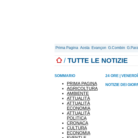
Prima Pagina
Aosta
Evançon
G.Combin
G.Para
/
TUTTE LE NOTIZIE
SOMMARIO
24 ORE
|
VENERDÌ
PRIMA PAGINA
NOTIZIE DEI GIO
AGRICOLTURA
AMBIENTE
ATTUALITÀ
ATTUALITÀ
ECONOMIA
ATTUALITÀ
POLITICA
CRONACA
CULTURA
ECONOMIA
EVENTI E