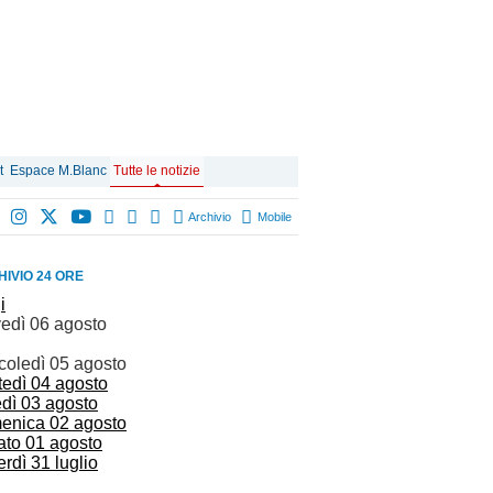
t
Espace M.Blanc
Tutte le notizie
Archivio
Mobile
IVIO 24 ORE
i
vedì 06 agosto
coledì 05 agosto
tedì 04 agosto
edì 03 agosto
enica 02 agosto
ato 01 agosto
rdì 31 luglio