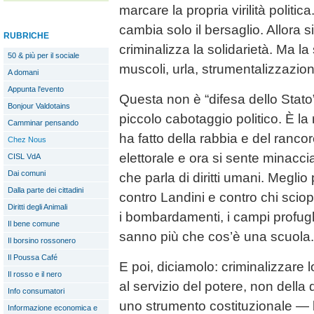
marcare la propria virilità politic
cambia solo il bersaglio. Allora s
RUBRICHE
criminalizza la solidarietà. Ma l
50 & più per il sociale
muscoli, urla, strumentalizzazio
A domani
Appunta l'evento
Questa non è “difesa dello Stato”
Bonjour Valdotains
piccolo cabotaggio politico. È la 
Camminar pensando
ha fatto della rabbia e del rancor
Chez Nous
elettorale e ora si sente minacc
CISL VdA
Dai comuni
che parla di diritti umani. Megli
Dalla parte dei cittadini
contro Landini e contro chi scio
Diritti degli Animali
i bombardamenti, i campi profug
Il bene comune
sanno più che cos’è una scuola.
Il borsino rossonero
Il Poussa Café
E poi, diciamolo: criminalizzare
Il rosso e il nero
al servizio del potere, non dell
Info consumatori
uno strumento costituzionale — 
Informazione economica e