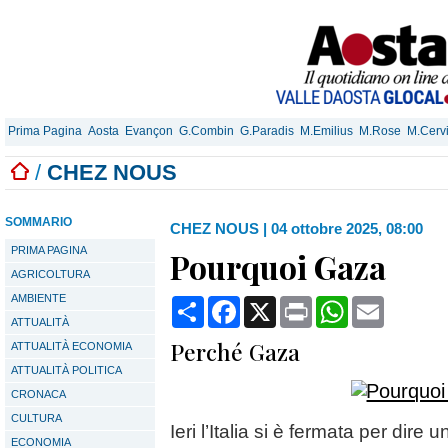
Prima Pagina
Aosta
Evançon
G.Combin
G.Paradis
M.Emilius
M.Rose
M.Cerv
/
CHEZ NOUS
SOMMARIO
CHEZ NOUS
|
04 ottobre 2025, 08:00
PRIMA PAGINA
Pourquoi Gaza
AGRICOLTURA
AMBIENTE
Condividi
Facebook
X
Print
WhatsApp
Email
ATTUALITÀ
Perché Gaza
ATTUALITÀ ECONOMIA
ATTUALITÀ POLITICA
CRONACA
CULTURA
Ieri l’Italia si è fermata per dir
ECONOMIA