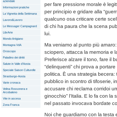
aziendale
per fare pressione morale è legit
Informazioni pratiche
per principio e gridare alla “guerr
La Vignetta della Settimana
qualcuno osa criticare certe scelt
Lavoro&Lavoro
di chi ha paura che la scena pubb
Le Messager Campagnard
lui.
LibrArte
Mondo Artigiano
Ma veniamo al punto più amaro: 
Montagna VdA
sciopero, attacca la memoria e 
Oroscopo
Paladino dei diritti
Preferisce alzare il tono, fare il
Salute in Valle d'Aosta
“delinquenti” chi prova a portar
Speciale Saison Culturelle
politica. È una strategia becera:
Strasburgo-Aosta
pubblico in scontro di tifoserie, in
Varie cronaca
accusare chi reclama corridoi uma
Velina Rossonera e
Arcobaleno
ginocchio” l’Italia. E lo fa con l
Vite in ascesa
nel passato invocava bordate con
Zona Franca
Noi che guardiamo con la testa 