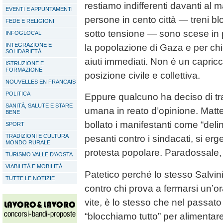
restiamo indifferenti davanti al 
EVENTI E APPUNTAMENTI
persone in cento città — treni blo
FEDE E RELIGIONI
sotto tensione — sono scese in p
INFOGLOCAL
INTEGRAZIONE E
la popolazione di Gaza e per chi
SOLIDARIETÀ
aiuti immediati. Non è un capricc
ISTRUZIONE E
FORMAZIONE
posizione civile e collettiva.
NOUVELLES EN FRANCAIS
POLITICA
Eppure qualcuno ha deciso di tr
SANITÀ, SALUTE E STARE
umana in reato d’opinione. Matte
BENE
bollato i manifestanti come “deli
SPORT
TRADIZIONI E CULTURA
pesanti contro i sindacati, si erg
MONDO RURALE
protesta popolare. Paradossale, 
TURISMO VALLE D'AOSTA
VIABILITÀ E MOBILITÀ
Patetico perché lo stesso Salvin
TUTTE LE NOTIZIE
contro chi prova a fermarsi un’o
vite, è lo stesso che nel passa
“blocchiamo tutto” per alimentare 