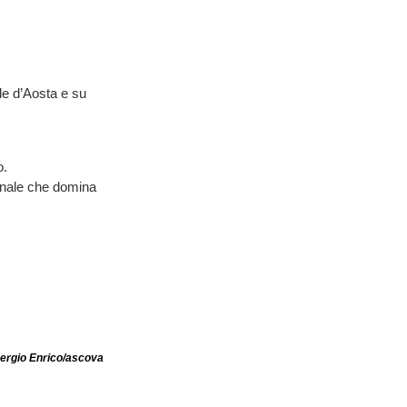
le d’Aosta e su
o.
 finale che domina
ergio Enrico/ascova