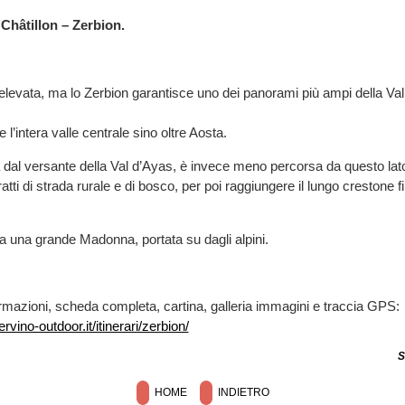
Châtillon – Zerbion.
è elevata, ma lo Zerbion garantisce uno dei panorami più ampi della Val
 l’intera valle centrale sino oltre Aosta.
 dal versante della Val d’Ayas, è invece meno percorsa da questo lat
tratti di strada rurale e di bosco, per poi raggiungere il lungo crestone
ova una grande Madonna, portata su dagli alpini.
rmazioni, scheda completa, cartina, galleria immagini e traccia GPS:
rvino-outdoor.it/itinerari/zerbion/
S
HOME
INDIETRO