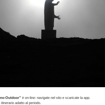
ino-Outdoor”
è on-line: navigate nel sito e scaricate la app.
tinerario adatto al periodo.