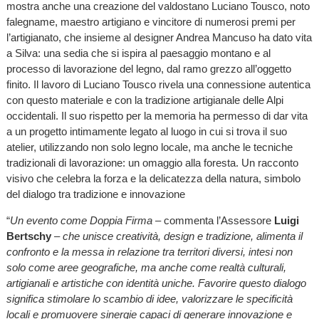
mostra anche una creazione del valdostano Luciano Tousco, noto
falegname, maestro artigiano e vincitore di numerosi premi per
l’artigianato, che insieme al designer Andrea Mancuso ha dato vita
a Silva: una sedia che si ispira al paesaggio montano e al
processo di lavorazione del legno, dal ramo grezzo all’oggetto
finito. Il lavoro di Luciano Tousco rivela una connessione autentica
con questo materiale e con la tradizione artigianale delle Alpi
occidentali. Il suo rispetto per la memoria ha permesso di dar vita
a un progetto intimamente legato al luogo in cui si trova il suo
atelier, utilizzando non solo legno locale, ma anche le tecniche
tradizionali di lavorazione: un omaggio alla foresta. Un racconto
visivo che celebra la forza e la delicatezza della natura, simbolo
del dialogo tra tradizione e innovazione
“
Un evento come Doppia Firma
– commenta l’Assessore
Luigi
Bertschy
–
che unisce creatività, design e tradizione, alimenta il
confronto e la messa in relazione tra territori diversi, intesi non
solo come aree geografiche, ma anche come realtà culturali,
artigianali e artistiche con identità uniche. Favorire questo dialogo
significa stimolare lo scambio di idee, valorizzare le specificità
locali e promuovere sinergie capaci di generare innovazione e